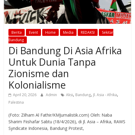
Berita
Event
Home
Media
REDAKSI
Sekitar
Bandung
Di Bandung Di Asia Afrika
Untuk Dunia Tanpa
Zionisme dan
Kolonialisme
,
,
,
April 20, 2026
Admin
Aksi
Bandung
Jl. Asia - Afrika
Palestina
(Foto: Zilham Al Fathir/KMJurnalistik.com) Oleh: Naba
Sharim Fiishafar Sabtu (18/4/2026), di Jl. Asia – Afrika, RAWS
Syndicate Indonesia, Bandung Protest,