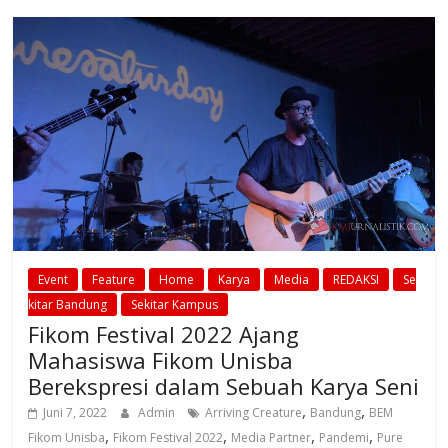
Event
Feature
Home
Karya
Media
REDAKSI
Se
kitar Bandung
Sekitar Kampus
Fikom Festival 2022 Ajang
Mahasiswa Fikom Unisba
Berekspresi dalam Sebuah Karya Seni
,
,
Juni 7, 2022
Admin
Arriving Creature
Bandung
BEM
,
,
,
,
Fikom Unisba
Fikom Festival 2022
Media Partner
Pandemi
Pure