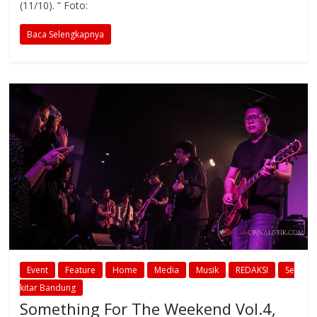
(11/10). ” Foto:
Baca Selengkapnya
Event
Feature
Home
Media
Musik
REDAKSI
Se
kitar Bandung
Something For The Weekend Vol.4,