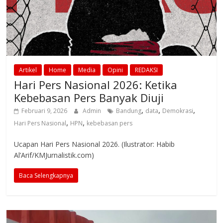
Artikel
Home
Media
Opini
REDAKSI
Hari Pers Nasional 2026: Ketika
Kebebasan Pers Banyak Diuji
,
,
,
Februari 9, 2026
Admin
Bandung
data
Demokrasi
,
,
Hari Pers Nasional
HPN
kebebasan pers
Ucapan Hari Pers Nasional 2026. (Ilustrator: Habib
Al’Arif/KMJurnalistik.com)
Baca Selengkapnya