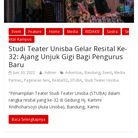
Event
Feature
Home
Media
REDAKSI
Sastra
Se
kitar Kampus
Studi Teater Unisba Gelar Resital Ke-
32: Ajang Unjuk Gigi Bagi Pengurus
Baru
,
,
,
Juni 30, 2022
Admin
Advertise
Bandung
Event
Media
,
,
,
,
Partner
Pagelaran Seni
Resital32
STUBA
Studi Teater Unisba
“Penampilan Teater Studi Teater Unisba (STUBA) dalam
rangka resital yang ke-32 di Gedung Hj. Kartimi
Kridhoharsojo (Aula Unisba), Bandung, Kamis
Baca Selengkapnya