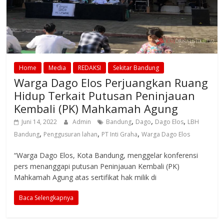
Home
Media
REDAKSI
Sekitar Bandung
Warga Dago Elos Perjuangkan Ruang
Hidup Terkait Putusan Peninjauan
Kembali (PK) Mahkamah Agung
,
,
,
Juni 14, 2022
Admin
Bandung
Dago
Dago Elos
LBH
,
,
,
Bandung
Penggusuran lahan
PT Inti Graha
Warga Dago Elos
“Warga Dago Elos, Kota Bandung, menggelar konferensi
pers menanggapi putusan Peninjauan Kembali (PK)
Mahkamah Agung atas sertifikat hak milik di
Baca Selengkapnya