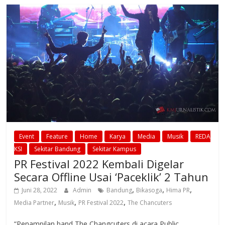
Event
Feature
Home
Karya
Media
Musik
REDA
KSI
Sekitar Bandung
Sekitar Kampus
PR Festival 2022 Kembali Digelar
Secara Offline Usai ‘Paceklik’ 2 Tahun
,
,
,
Juni 28, 2022
Admin
Bandung
Bikasoga
Hima PR
,
,
,
Media Partner
Musik
PR Festival 2022
The Chancuters
“Penampilan band The Changcuters di acara Public