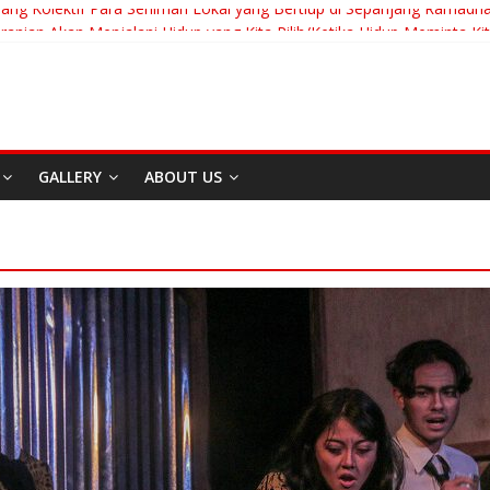
uang Kolektif Para Seniman Lokal yang Bertiup di Sepanjang Ramadh
anian Akan Menjalani Hidup yang Kita Pilih/Ketika Hidup Meminta Ki
To Run: Saat Mengikhlaskan Menjadi Bentuk Tertinggi Mencintai
 “Messiah” Dari Zagreb Untuk Bandung
ia Afrika Untuk Dunia Tanpa Zionisme dan Kolonialisme
GALLERY
ABOUT US