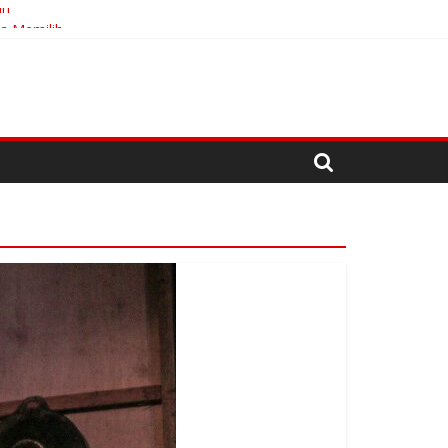
an
ta Memilih