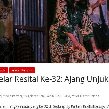
stra
Sekitar Kampus
lar Resital Ke-32: Ajang Unjuk
,
,
,
,
,
t
Media Partner
Pagelaran Seni
Resital32
STUBA
Studi Teater Unisba
lam rangka resital yang ke-32 di Gedung Hj. Kartimi Kridhoharsojo (