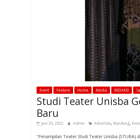
Event
Feature
Home
Media
REDAKSI
Sa
Studi Teater Unisba Ge
Baru
,
,
Juni 30, 2022
Admin
Advertise
Bandung
Even
“Penampilan Teater Studi Teater Unisba (STUBA) da