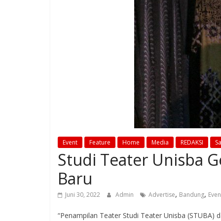
Event
Feature
Home
Media
REDAKSI
Sa
Studi Teater Unisba Ge
Baru
,
,
Juni 30, 2022
Admin
Advertise
Bandung
Even
“Penampilan Teater Studi Teater Unisba (STUBA) da