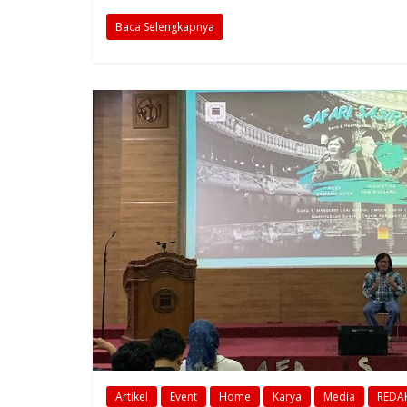
Baca Selengkapnya
Artikel
Event
Home
Karya
Media
REDAK