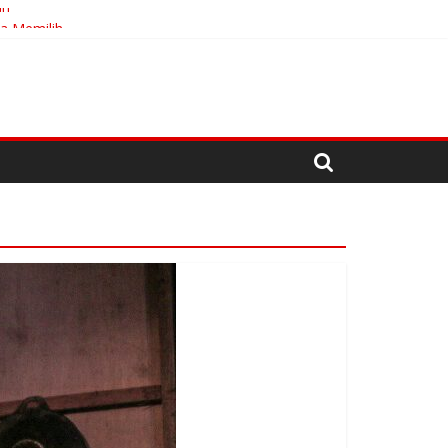
an
ta Memilih