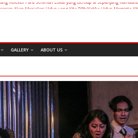
uang Kolektif Para Seniman Lokal yang Bertiup di Sepanjang Ramadh
anian Akan Menjalani Hidup yang Kita Pilih/Ketika Hidup Meminta Ki
To Run: Saat Mengikhlaskan Menjadi Bentuk Tertinggi Mencintai
 “Messiah” Dari Zagreb Untuk Bandung
ia Afrika Untuk Dunia Tanpa Zionisme dan Kolonialisme
GALLERY
ABOUT US