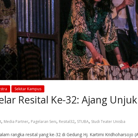
stra
Sekitar Kampus
lar Resital Ke-32: Ajang Unjuk
,
,
,
,
,
t
Media Partner
Pagelaran Seni
Resital32
STUBA
Studi Teater Unisba
lam rangka resital yang ke-32 di Gedung Hj. Kartimi Kridhoharsojo (