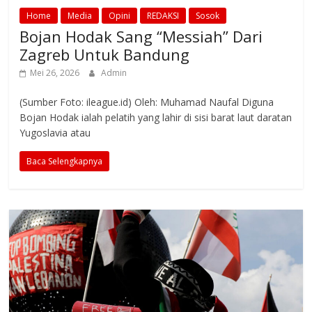
Home
Media
Opini
REDAKSI
Sosok
Bojan Hodak Sang “Messiah” Dari
Zagreb Untuk Bandung
Mei 26, 2026
Admin
(Sumber Foto: ileague.id) Oleh: Muhamad Naufal Diguna
Bojan Hodak ialah pelatih yang lahir di sisi barat laut daratan
Yugoslavia atau
Baca Selengkapnya