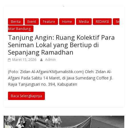
Berita
Event
Feature
Home
Media
REDAKSI
Se
kitar Bandung
Tanjung Angin: Ruang Kolektif Para
Seniman Lokal yang Bertiup di
Sepanjang Ramadhan
Maret 15, 2026
Admin
(Foto: Zidan Al-Afgani/KMJurnalistik.com) Oleh: Zidan Al-
Afgani Pada Sabtu 14 Maret, di Java Sumedang Coffee Jl.
Raya Tanjungsari no. 394, Kabupaten
Baca Selengkapnya