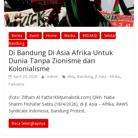
Berita
Event
Home
Media
REDAKSI
Sekitar
Bandung
Di Bandung Di Asia Afrika Untuk
Dunia Tanpa Zionisme dan
Kolonialisme
,
,
,
April 20, 2026
Admin
Aksi
Bandung
Jl. Asia - Afrika
Palestina
(Foto: Zilham Al Fathir/KMJurnalistik.com) Oleh: Naba
Sharim Fiishafar Sabtu (18/4/2026), di Jl. Asia – Afrika, RAWS
Syndicate Indonesia, Bandung Protest,
Baca Selengkapnya