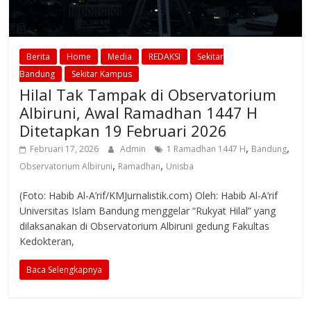
Berita
Home
Media
REDAKSI
Sekitar
Bandung
Sekitar Kampus
Hilal Tak Tampak di Observatorium
Albiruni, Awal Ramadhan 1447 H
Ditetapkan 19 Februari 2026
,
,
Februari 17, 2026
Admin
1 Ramadhan 1447 H
Bandung
,
,
Observatorium Albiruni
Ramadhan
Unisba
(Foto: Habib Al-A’rif/KMJurnalistik.com) Oleh: Habib Al-A’rif
Universitas Islam Bandung menggelar “Rukyat Hilal” yang
dilaksanakan di Observatorium Albiruni gedung Fakultas
Kedokteran,
Baca Selengkapnya