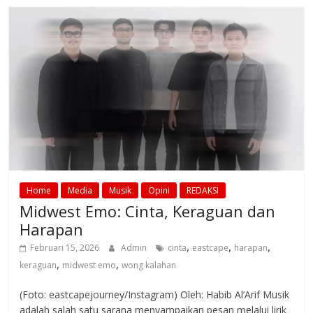
Home
Media
Musik
Opini
REDAKSI
Midwest Emo: Cinta, Keraguan dan
Harapan
,
,
,
Februari 15, 2026
Admin
cinta
eastcape
harapan
,
,
keraguan
midwest emo
wong kalahan
(Foto: eastcapejourney/Instagram) Oleh: Habib Al’Arif Musik
adalah salah satu sarana menyampaikan pesan melalui lirik