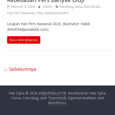
,
,
,
Februari 9, 2026
Admin
Bandung
data
Demokrasi
,
,
Hari Pers Nasional
HPN
kebebasan pers
Ucapan Hari Pers Nasional 2026. (Ilustrator: Habib
Al’Arif/KMJurnalistik.com)
Baca Selengkapnya
← Sebelumnya
Hak Cipta © 2026
KMJURNALISTIK
. Keseluruhan Hak Cipta.
Tema: ColorMag oleh
ThemeGrill
. Dipersembahkan oleh
WordPress
.