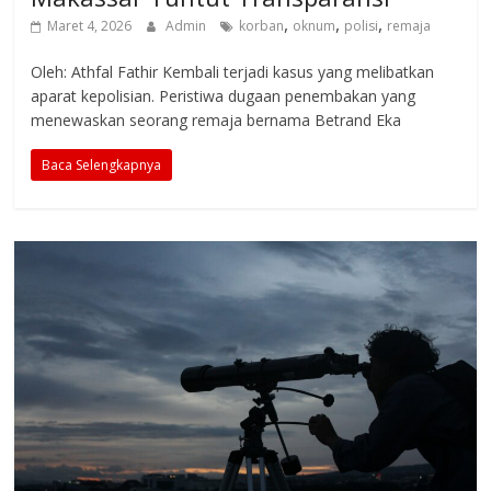
,
,
,
Maret 4, 2026
Admin
korban
oknum
polisi
remaja
Oleh: Athfal Fathir Kembali terjadi kasus yang melibatkan
aparat kepolisian. Peristiwa dugaan penembakan yang
menewaskan seorang remaja bernama Betrand Eka
Baca Selengkapnya