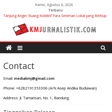
Skip
Kamis, Agustus 6, 2026
to
Terbaru:
content
Tanjung Angin: Ruang Kolektif Para Seniman Lokal yang Bertiup
di Sepanjang Ramadhan
Carpe Diem: Keberanian Akan Menjalani Hidup yang Kita
Pilih/Ketika Hidup Meminta Kita Memilih
KMJURNALISTIK
No Distance Left To Run: Saat Mengikhlaskan Menjadi Bentuk
Tertinggi Mencintai
Bojan Hodak Sang “Messiah” Dari Zagreb Untuk Bandung
Di Bandung Di Asia Afrika Untuk Dunia Tanpa Zionisme dan
Kolonialisme
Contact
Email:
mediakmj@gmail.com
Phone: +6282191353306 (A/N Asep Andika Budiawan)
Address: Jl. Tamansari, No. 1, Bandung.