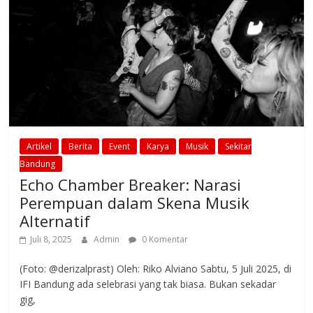
Artikel
Berita
Event
Karya
Musik
Sekitar
Bandung
Echo Chamber Breaker: Narasi
Perempuan dalam Skena Musik
Alternatif
Juli 8, 2025
Admin
0 Komentar
(Foto: @derizalprast) Oleh: Riko Alviano Sabtu, 5 Juli 2025, di
IFI Bandung ada selebrasi yang tak biasa. Bukan sekadar
gig,