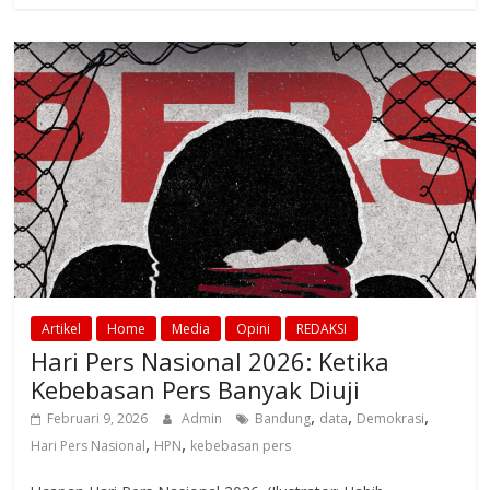
Artikel
Home
Media
Opini
REDAKSI
Hari Pers Nasional 2026: Ketika
Kebebasan Pers Banyak Diuji
,
,
,
Februari 9, 2026
Admin
Bandung
data
Demokrasi
,
,
Hari Pers Nasional
HPN
kebebasan pers