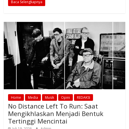
Baca Selengkapnya
Home
Media
Musik
Opini
REDAKSI
No Distance Left To Run: Saat
Mengikhlaskan Menjadi Bentuk
Tertinggi Mencintai
Juli 19, 2026
Admin