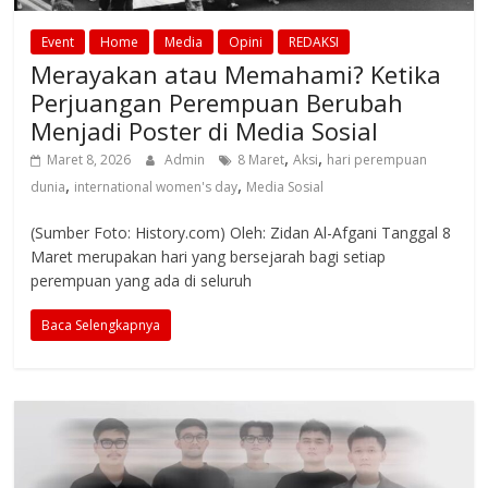
Event
Home
Media
Opini
REDAKSI
Merayakan atau Memahami? Ketika
Perjuangan Perempuan Berubah
Menjadi Poster di Media Sosial
,
,
Maret 8, 2026
Admin
8 Maret
Aksi
hari perempuan
,
,
dunia
international women's day
Media Sosial
(Sumber Foto: History.com) Oleh: Zidan Al-Afgani Tanggal 8
Maret merupakan hari yang bersejarah bagi setiap
perempuan yang ada di seluruh
Baca Selengkapnya