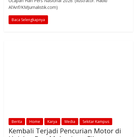
Ucapan Hari Pers Nasional 2026. (Ilustrator: Habib
Al’Arif/KMJurnalistik.com)
Baca Selengkapnya
Berita
Home
Karya
Media
Sekitar Kampus
Kembali Terjadi Pencurian Motor di