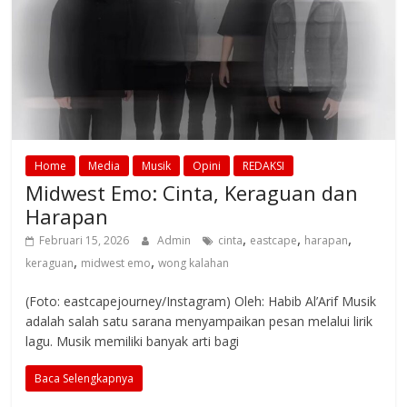
Home
Media
Musik
Opini
REDAKSI
Midwest Emo: Cinta, Keraguan dan
Harapan
,
,
,
Februari 15, 2026
Admin
cinta
eastcape
harapan
,
,
keraguan
midwest emo
wong kalahan
(Foto: eastcapejourney/Instagram) Oleh: Habib Al’Arif Musik
adalah salah satu sarana menyampaikan pesan melalui lirik
lagu. Musik memiliki banyak arti bagi
Baca Selengkapnya