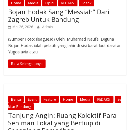
Home
Media
Opini
REDAKSI
Sosok
Bojan Hodak Sang “Messiah” Dari
Zagreb Untuk Bandung
Mei 26, 2026
Admin
(Sumber Foto: ileague.id) Oleh: Muhamad Naufal Diguna
Bojan Hodak ialah pelatih yang lahir di sisi barat laut daratan
Yugoslavia atau
Baca Selengkapnya
Berita
Event
Feature
Home
Media
REDAKSI
Se
kitar Bandung
Tanjung Angin: Ruang Kolektif Para
Seniman Lokal yang Bertiup di