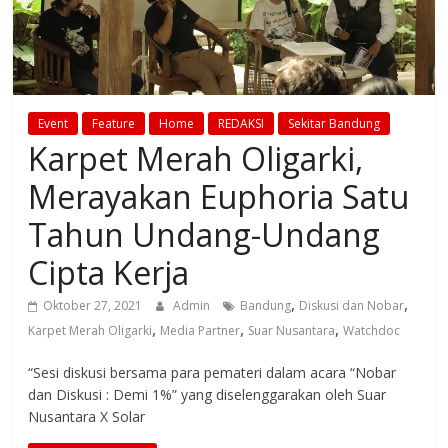
Event
Feature
Home
REDAKSI
Sekitar Bandung
Karpet Merah Oligarki,
Merayakan Euphoria Satu
Tahun Undang-Undang
Cipta Kerja
,
,
Oktober 27, 2021
Admin
Bandung
Diskusi dan Nobar
,
,
,
Karpet Merah Oligarki
Media Partner
Suar Nusantara
Watchdoc
“Sesi diskusi bersama para pemateri dalam acara “Nobar
dan Diskusi : Demi 1%” yang diselenggarakan oleh Suar
Nusantara X Solar