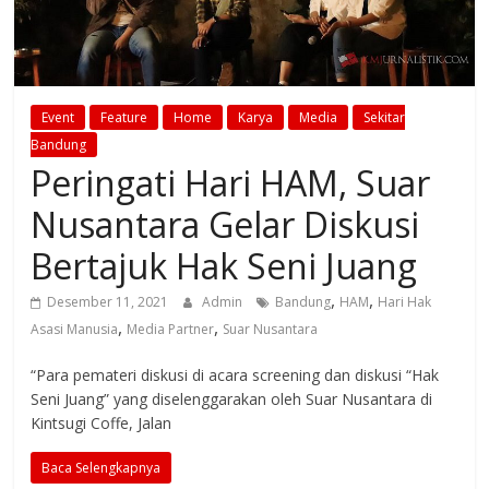
Event
Feature
Home
Karya
Media
Sekitar
Bandung
Peringati Hari HAM, Suar
Nusantara Gelar Diskusi
Bertajuk Hak Seni Juang
,
,
Desember 11, 2021
Admin
Bandung
HAM
Hari Hak
,
,
Asasi Manusia
Media Partner
Suar Nusantara
“Para pemateri diskusi di acara screening dan diskusi “Hak
Seni Juang” yang diselenggarakan oleh Suar Nusantara di
Kintsugi Coffe, Jalan
Baca Selengkapnya