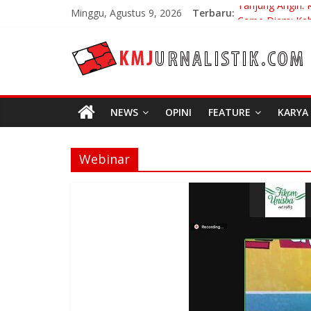
Skip
Tanjung Angin: 
Minggu, Agustus 9, 2026
Terbaru:
to
Carpe Diem: Keb
content
No Distance Lef
KMJURNALISTIK
Bojan Hodak Sa
Di Bandung Di A
NEWS
OPINI
FEATURE
KARYA
Webinar