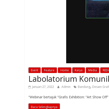
Event
Feature
Home
Karya
Media
RED
Labolatorium Komunika
,
Januari 27, 2022
Admin
Bandung
Desain Graf
“Webinar bertajuk “Grafis Exhibition: “Art Show Of
Baca Selengkapnya