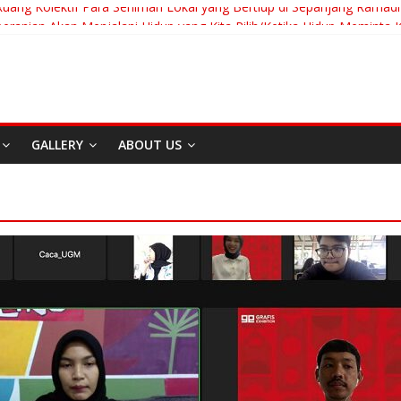
Ruang Kolektif Para Seniman Lokal yang Bertiup di Sepanjang Ramad
eranian Akan Menjalani Hidup yang Kita Pilih/Ketika Hidup Meminta K
t To Run: Saat Mengikhlaskan Menjadi Bentuk Tertinggi Mencintai
ng “Messiah” Dari Zagreb Untuk Bandung
sia Afrika Untuk Dunia Tanpa Zionisme dan Kolonialisme
GALLERY
ABOUT US