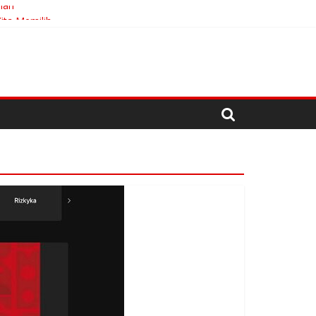
han
ita Memilih