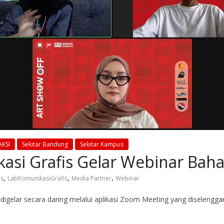
AKSI
Sekitar Bandung
Sekitar Kampus
si Grafis Gelar Webinar Baha
,
,
,
is
LabKomunikasiGrafis
Media Partner
Webinar
f” digelar secara daring melalui aplikasi Zoom Meeting yang diseleng