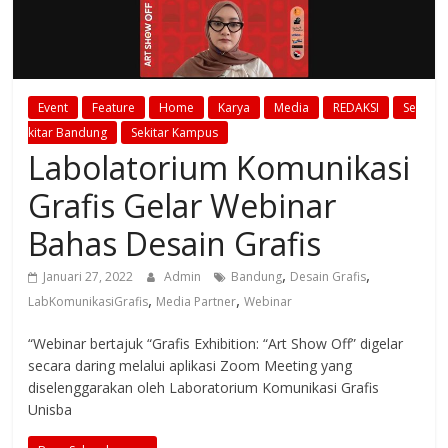
Event
Feature
Home
Karya
Media
REDAKSI
Se
kitar Bandung
Sekitar Kampus
Labolatorium Komunikasi
Grafis Gelar Webinar
Bahas Desain Grafis
,
,
Januari 27, 2022
Admin
Bandung
Desain Grafis
,
,
LabKomunikasiGrafis
Media Partner
Webinar
“Webinar bertajuk “Grafis Exhibition: “Art Show Off” digelar
secara daring melalui aplikasi Zoom Meeting yang
diselenggarakan oleh Laboratorium Komunikasi Grafis
Unisba