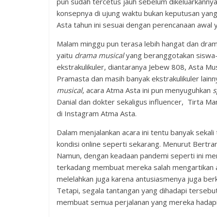
pun sudah tercetus jauh sebelum dikeluarkannya
konsepnya di ujung waktu bukan keputusan yang 
Asta tahun ini sesuai dengan perencanaan awal 
Malam minggu pun terasa lebih hangat dan drama
yaitu
drama musical
yang beranggotakan siswa-
ekstrakulikuler, diantaranya Jebew 808, Asta Mus
Pramasta dan masih banyak ekstrakulikuler lain
musical
, acara Atma Asta ini pun menyuguhkan
s
Danial dan dokter sekaligus influencer, Tirta Ma
di Instagram Atma Asta.
Dalam menjalankan acara ini tentu banyak sekali
kondisi online seperti sekarang. Menurut Bertra
Namun, dengan keadaan pandemi seperti ini men
terkadang membuat mereka salah mengartikan apa
melelahkan juga karena antusiasmenya juga berk
Tetapi, segala tantangan yang dihadapi terseb
membuat semua perjalanan yang mereka hadapi l