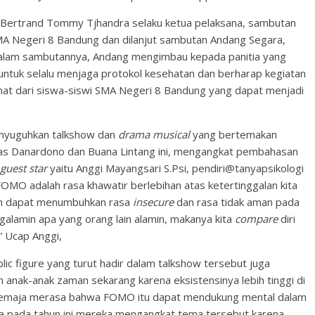
i Bertrand Tommy Tjhandra selaku ketua pelaksana, sambutan
MA Negeri 8 Bandung dan dilanjut sambutan Andang Segara,
Dalam sambutannya, Andang mengimbau kepada panitia yang
) untuk selalu menjaga protokol kesehatan dan berharap kegiatan
at dari siswa-siswi SMA Negeri 8 Bandung yang dapat menjadi
menyuguhkan talkshow dan
drama musical
yang bertemakan
as Danardono dan Buana Lintang ini, mengangkat pembahasan
guest star
yaitu Anggi Mayangsari S.Psi, pendiri@tanyapsikologi
MO adalah rasa khawatir berlebihan atas ketertinggalan kita
pun dapat menumbuhkan rasa
insecure
dan rasa tidak aman pada
ga ngalamin apa yang orang lain alamin, makanya kita
compare
diri
.” Ucap Anggi,
ic figure yang turut hadir dalam talkshow tersebut juga
anak-anak zaman sekarang karena eksistensinya lebih tinggi di
 remaja merasa bahwa FOMO itu dapat mendukung mental dalam
a pada tahun ini mereka mengangkat tema tersebut karena