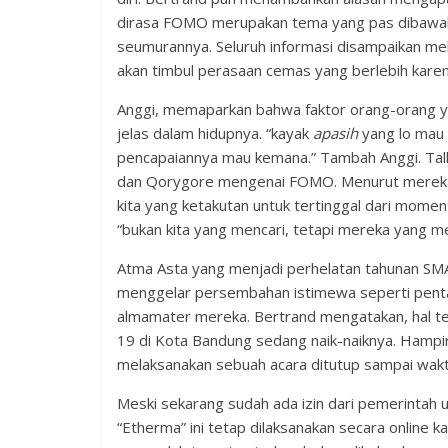
dirasa FOMO merupakan tema yang pas dibawaka
seumurannya. Seluruh informasi disampaikan mela
akan timbul perasaan cemas yang berlebih karena
Anggi, memaparkan bahwa faktor orang-orang y
jelas dalam hidupnya. “kayak
apasih
yang lo mau 
pencapaiannya mau kemana.” Tambah Anggi. Talk
dan Qorygore mengenai FOMO. Menurut mereka,
kita yang ketakutan untuk tertinggal dari mome
“bukan kita yang mencari, tetapi mereka yang m
Atma Asta yang menjadi perhelatan tahunan SMA
menggelar persembahan istimewa seperti pentas 
almamater mereka. Bertrand mengatakan, hal te
19 di Kota Bandung sedang naik-naiknya. Hampi
melaksanakan sebuah acara ditutup sampai wakt
Meski sekarang sudah ada izin dari pemerintah
“Etherma” ini tetap dilaksanakan secara online 