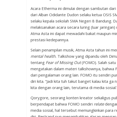
Acara Etherma ini dimulai dengan sambutan dar
dari Alban Odidante Dudon selaku ketua OSIS S
selaku kepala sekolah SMA Negeri 8 Bandung. 
melaksanakan acara secara luring (luar jaringan
Atma Asta ini dapat mewadahi bakat maupun min
prestasi kedepannya.
Selain penampilan musik, Atma Asta tahun ini 
mental health.
Talkshow yang dipandu oleh Dim
tentang
Fear of Missing Out
(FOMO). Salah satu
mengatakan dalam materi talkshownya, bahwa FO
dari pengalaman orang lain. FOMO itu sendiri 
diri kita. “Jadi kita tuh takut banget kalau kita 
kita dengan orang lain, terutama di media sosial
Qorygore, seorang konten kreator sekaligus publ
berpendapat bahwa FOMO sendiri
relate
dengan 
media sosial, hal tersebut memungkinkan para
diri. Bertrand pun menambahkan alasan mengap