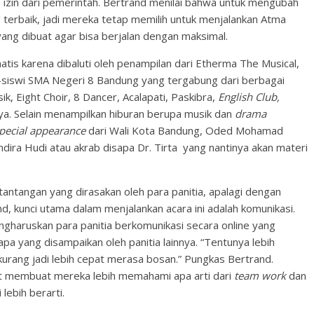
 izin dari pemerintah. Bertrand menilai bahwa untuk mengubah
terbaik, jadi mereka tetap memilih untuk menjalankan Atma
yang dibuat agar bisa berjalan dengan maksimal.
tis karena dibaluti oleh penampilan dari Etherma The Musical,
siswi SMA Negeri 8 Bandung yang tergabung dari berbagai
ik, Eight Choir, 8 Dancer, Acalapati, Paskibra,
English Club,
nya. Selain menampilkan hiburan berupa musik dan
drama
pecial appearance
dari Wali Kota Bandung, Oded Mohamad
ndira Hudi atau akrab disapa Dr. Tirta yang nantinya akan materi
 tantangan yang dirasakan oleh para panitia, apalagi dengan
nd, kunci utama dalam menjalankan acara ini adalah komunikasi.
gharuskan para panitia berkomunikasi secara online yang
 yang disampaikan oleh panitia lainnya. “Tentunya lebih
urang jadi lebih cepat merasa bosan.” Pungkas Bertrand.
ut membuat mereka lebih memahami apa arti dari
team work
dan
ebih berarti.