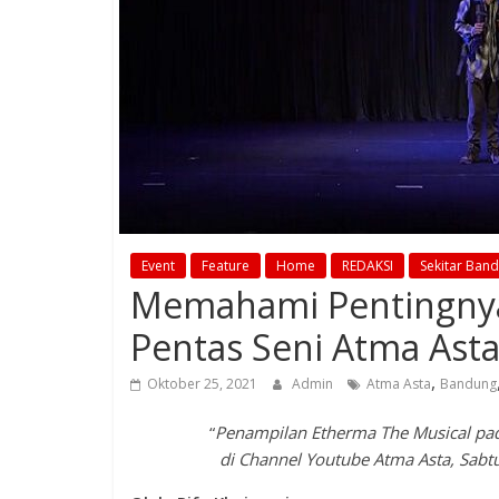
Event
Feature
Home
REDAKSI
Sekitar Ban
Memahami Pentingnya 
Pentas Seni Atma Ast
,
Oktober 25, 2021
Admin
Atma Asta
Bandung
“
Penampilan Etherma The Musical pada
di Channel Youtube Atma Asta, Sabtu