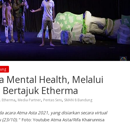
dung
Mental Health, Melalui
a Bertajuk Etherma
,
,
,
,
Etherma
Media Partner
Pentas Seni
SMAN 8 Bandung
 acara Atma Asta 2021, yang disiarkan secara virtual
 (23/10).
” Foto: Youtube Atma Asta/Rifa Khairunnisa