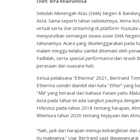
Oleh: Rifa Khairunnisa
Sekolah Menengah Atas (SMA) Negeri 8 Bandung,
Asta. Sama seperti tahun sebelumnya, Atma Asta
virtual serta
live streaming
di
platform Youtube
menyurutkan semangat siswa-siswi SMA Neger
tahunannya. Acara yang diselenggarakan pada ha
malam minggu kelabu sambil ditemani oleh penam
Fadhilah, serta
special performance
dari Arash 
perasaan dan suasana hati.
Ketua pelaksana “Etherma” 2021, Bertrand Tom
Etherma sendiri diambil dari kata “
Ether
” yang b
“
Ma
” yang berasal dari bahasa Yunani yaitu
Maka
Asta pada tahun ini ada sangkut pautnya denga
Hifestus pada tahun 2018 tentang harapan, Atm
Rhemura tahun 2020 tentang kejayaan dan Atm
“Nah, jadi dari harapan menuju kebangkitan dan 
itu maknanya.” Ujar Bertrand saat diwawancarai 