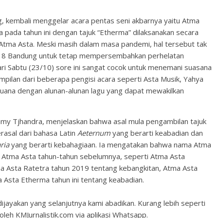
 kembali menggelar acara pentas seni akbarnya yaitu Atma
 pada tahun ini dengan tajuk “Etherma” dilaksanakan secara
Atma Asta. Meski masih dalam masa pandemi, hal tersebut tak
i 8 Bandung untuk tetap mempersembahkan perhelatan
ri Sabtu (23/10) sore ini sangat cocok untuk menemani suasana
pilan dari beberapa pengisi acara seperti Asta Musik, Yahya
Buana dengan alunan-alunan lagu yang dapat mewakilkan
my Tjhandra, menjelaskan bahwa asal mula pengambilan tajuk
erasal dari bahasa Latin
Aeternum
yang berarti keabadian dan
ria
yang berarti kebahagiaan. Ia mengatakan bahwa nama Atma
n Atma Asta tahun-tahun sebelumnya, seperti Atma Asta
a Asta Ratetra tahun 2019 tentang kebangkitan, Atma Asta
a Asta Etherma tahun ini tentang keabadian.
dijayakan yang selanjutnya kami abadikan. Kurang lebih seperti
oleh KMJurnalistik.com via aplikasi Whatsapp.