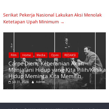
Serikat Pekerja Nasional Lakukan Aksi Menolak
Ketetapan Upah Minimum
→
Film
Home
Media
Opini
REDAKSI
Carpe Diem: Keberanian Akan
Menjalani Hidup yang Kita Pilih/Ketika
Hidup Meminta Kita Memilih
Juli 31, 2026
Admin