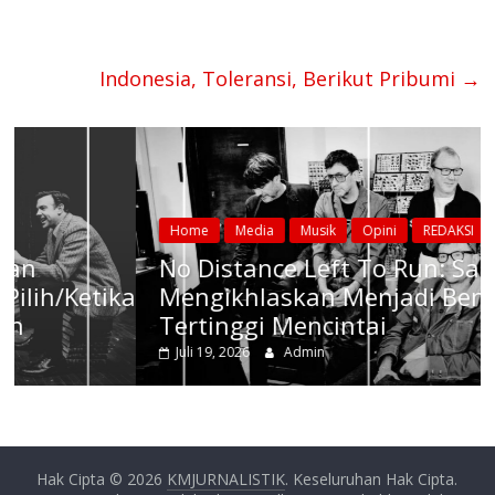
Indonesia, Toleransi, Berikut Pribumi
→
Home
Media
Musik
Opini
REDAKSI
No Distance Left To Run: Saat
/Ketika
Mengikhlaskan Menjadi Bentuk
Tertinggi Mencintai
Juli 19, 2026
Admin
Hak Cipta © 2026
KMJURNALISTIK
. Keseluruhan Hak Cipta.