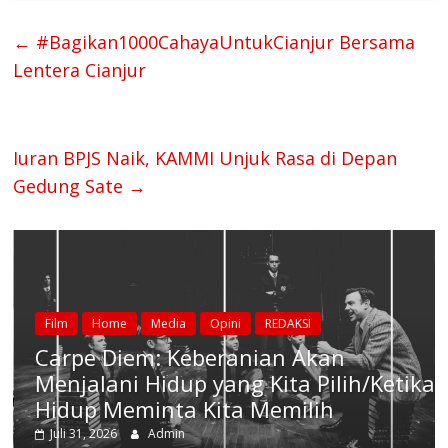
←
#Bagikan1000CahayaUntukCianjur Bersama
Lentera Cianjur
Iuran BPJS Naik, KAMMI Unjuk Rasa di Depan
Gedung Sate
→
Film
Home
Media
Opini
REDAKSI
Carpe Diem: Keberanian Akan
Menjalani Hidup yang Kita Pilih/Ketika
Hidup Meminta Kita Memilih
Juli 31, 2026
Admin