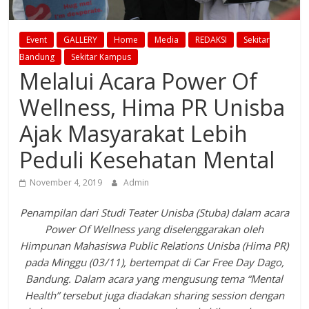
Event
GALLERY
Home
Media
REDAKSI
Sekitar
Bandung
Sekitar Kampus
Melalui Acara Power Of
Wellness, Hima PR Unisba
Ajak Masyarakat Lebih
Peduli Kesehatan Mental
November 4, 2019
Admin
Penampilan dari Studi Teater Unisba (Stuba) dalam acara
Power Of Wellness yang diselenggarakan oleh
Himpunan Mahasiswa Public Relations Unisba (Hima PR)
pada Minggu (03/11), bertempat di Car Free Day Dago,
Bandung. Dalam acara yang mengusung tema “Mental
Health” tersebut juga diadakan sharing session dengan