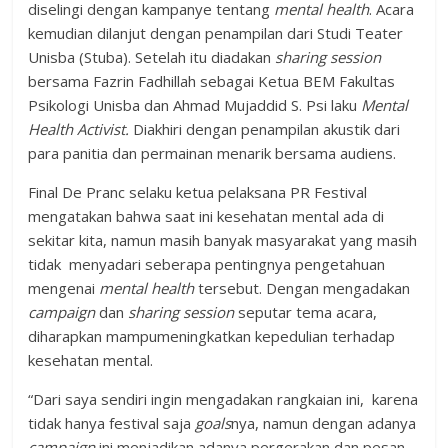
diselingi dengan kampanye tentang
mental health
. Acara
kemudian dilanjut dengan penampilan dari Studi Teater
Unisba (Stuba). Setelah itu diadakan
sharing session
bersama Fazrin Fadhillah sebagai Ketua BEM Fakultas
Psikologi Unisba dan Ahmad Mujaddid S. Psi laku
Mental
Health Activis
t
.
Diakhiri dengan penampilan akustik dari
para panitia dan permainan menarik bersama audiens.
Final De Pranc selaku ketua pelaksana PR Festival
mengatakan bahwa saat ini kesehatan mental ada di
sekitar kita, namun masih banyak masyarakat yang masih
tidak menyadari seberapa pentingnya pengetahuan
mengenai
mental health
tersebut. Dengan mengadakan
campaign
dan
sharing session
seputar tema acara,
diharapkan mampumeningkatkan kepedulian terhadap
kesehatan mental.
“Dari saya sendiri ingin mengadakan rangkaian ini, karena
tidak hanya festival saja
goals
nya, namun dengan adanya
campaign
ini menjadikan adanya pergerakan dan pesan