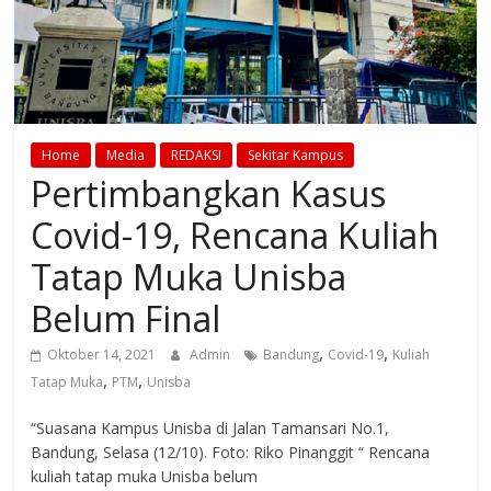
Home
Media
REDAKSI
Sekitar Kampus
Pertimbangkan Kasus
Covid-19, Rencana Kuliah
Tatap Muka Unisba
Belum Final
,
,
Oktober 14, 2021
Admin
Bandung
Covid-19
Kuliah
,
,
Tatap Muka
PTM
Unisba
“Suasana Kampus Unisba di Jalan Tamansari No.1,
Bandung, Selasa (12/10). Foto: Riko Pinanggit “ Rencana
kuliah tatap muka Unisba belum