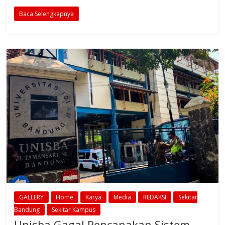
Baca Selengkapnya
GALLERY
Home
Karya
Media
REDAKSI
Sekitar
Bandung
Sekitar Kampus
Unisba Gagal Rencanakan Sistem