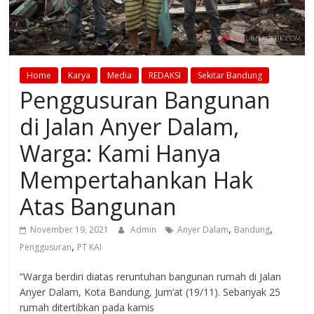
Home
Karya
Media
REDAKSI
Sekitar Bandung
Penggusuran Bangunan
di Jalan Anyer Dalam,
Warga: Kami Hanya
Mempertahankan Hak
Atas Bangunan
,
,
November 19, 2021
Admin
Anyer Dalam
Bandung
,
Penggusuran
PT KAI
“Warga berdiri diatas reruntuhan bangunan rumah di Jalan
Anyer Dalam, Kota Bandung, Jum’at (19/11). Sebanyak 25
rumah ditertibkan pada kamis