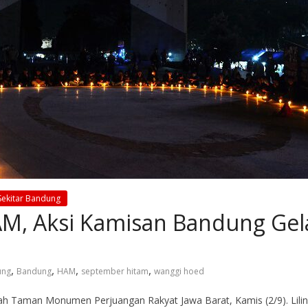
Sekitar Bandung
AM, Aksi Kamisan Bandung Gel
,
,
,
,
ung
Bandung
HAM
september hitam
wanggi hoed
gah Taman Monumen Perjuangan Rakyat Jawa Barat, Kamis (2/9). Lili