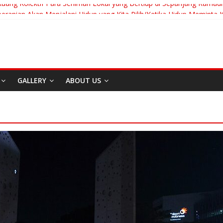
Ruang Kolektif Para Seniman Lokal yang Bertiup di Sepanjang Ramad
eranian Akan Menjalani Hidup yang Kita Pilih/Ketika Hidup Meminta K
t To Run: Saat Mengikhlaskan Menjadi Bentuk Tertinggi Mencintai
ng “Messiah” Dari Zagreb Untuk Bandung
sia Afrika Untuk Dunia Tanpa Zionisme dan Kolonialisme
GALLERY
ABOUT US