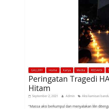
GALLERY
Home
Karya
Media
REDAKSI
Peringatan Tragedi H
Hitam
September 2, 2021
Admin
Aksi kamisan band
“Massa aksi berkumpul dan menyalakan lilin diten