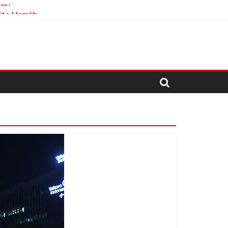
han
ita Memilih