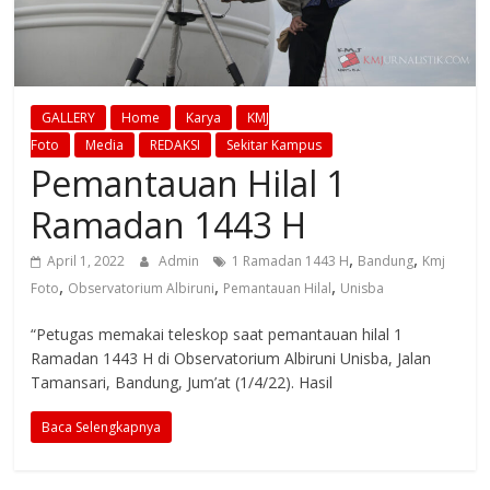
GALLERY
Home
Karya
KMJ
Foto
Media
REDAKSI
Sekitar Kampus
Pemantauan Hilal 1
Ramadan 1443 H
,
,
April 1, 2022
Admin
1 Ramadan 1443 H
Bandung
Kmj
,
,
,
Foto
Observatorium Albiruni
Pemantauan Hilal
Unisba
“Petugas memakai teleskop saat pemantauan hilal 1
Ramadan 1443 H di Observatorium Albiruni Unisba, Jalan
Tamansari, Bandung, Jum’at (1/4/22). Hasil
Baca Selengkapnya