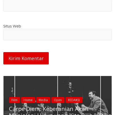
Situs Web
Film
Home
Media
Opini
REDAKSI
Carpe Diem: Keberanian Akan