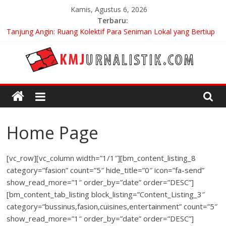
Skip
Kamis, Agustus 6, 2026
to
Terbaru:
content
Tanjung Angin: Ruang Kolektif Para Seniman Lokal yang Bertiup
di Sepanjang Ramadhan
Carpe Diem: Keberanian Akan Menjalani Hidup yang Kita
Pilih/Ketika Hidup Meminta Kita Memilih
KMJURNALISTIK
No Distance Left To Run: Saat Mengikhlaskan Menjadi Bentuk
Tertinggi Mencintai
Bojan Hodak Sang “Messiah” Dari Zagreb Untuk Bandung
Di Bandung Di Asia Afrika Untuk Dunia Tanpa Zionisme dan
Kolonialisme
Home Page
[vc_row][vc_column width=”1/1″][bm_content_listing_8
category=”fasion” count=”5″ hide_title=”0″ icon=”fa-send”
show_read_more=”1″ order_by=”date” order=”DESC”]
[bm_content_tab_listing block_listing=”Content_Listing_3″
category=”bussinus,fasion,cuisines,entertainment” count=”5″
show_read_more=”1″ order_by=”date” order=”DESC”]