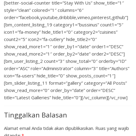
[better-social-counter title=”Stay With Us” show_title=”1″
style=”clean” colored=”1″ columns=”6″
order=”facebook,youtube,dribbble,vimeo,pinterest,github”]
[bm_content_listing_19 category1=”bussinus” count1=”5″
icon1=”fa-money” hide_title1=”0″ category2=”cuisines”
count2=”5″ icon2=”fa-cutlery” hide_title2=”0″
show_read_more1=”1″ order_by1=”date” order1=”DESC”
show_read_more2=”1″ order_by2=”date” order2=”DESC”]
[bm_user_listing_2 count=”3″ show_total=”0″ orderby=”ID”
order=”ASC” role=”Administrator” column=”3″ title=”Authors”
icon=”fa-users” hide_title=”0″ show_posts_count=”1″]
[bm_slider_listing_11 format=”gallery” category=”All Posts”
show_read_more=”0″ order_by=”date” order=”DESC”
title=”Latest Galleries” hide_title=”0″][/vc_column][/vc_row]
Tinggalkan Balasan
Alamat email Anda tidak akan dipublikasikan.
Ruas yang wajib
ditandai
*