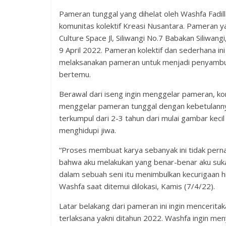
Pameran tunggal yang dihelat oleh Washfa Fadi
komunitas kolektif Kreasi Nusantara. Pameran yan
Culture Space Jl, Siliwangi No.7 Babakan Siliwan
9 April 2022. Pameran kolektif dan sederhana in
melaksanakan pameran untuk menjadi penyambung
bertemu.
Berawal dari iseng ingin menggelar pameran, k
menggelar pameran tunggal dengan kebetulanny
terkumpul dari 2-3 tahun dari mulai gambar kec
menghidupi jiwa.
“Proses membuat karya sebanyak ini tidak perna
bahwa aku melakukan yang benar-benar aku sukai
dalam sebuah seni itu menimbulkan kecurigaan hin
Washfa saat ditemui dilokasi, Kamis (7/4/22).
Latar belakang dari pameran ini ingin mencerita
terlaksana yakni ditahun 2022. Washfa ingin me