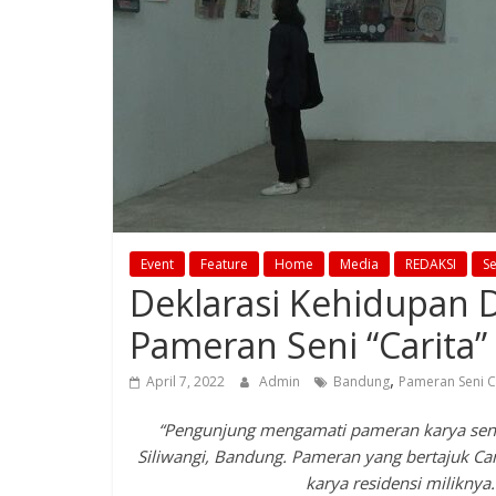
Event
Feature
Home
Media
REDAKSI
S
Deklarasi Kehidupan 
Pameran Seni “Carita”
,
April 7, 2022
Admin
Bandung
Pameran Seni C
“Pengunjung mengamati pameran karya seni l
Siliwangi, Bandung. Pameran yang bertajuk Cari
karya residensi miliknya