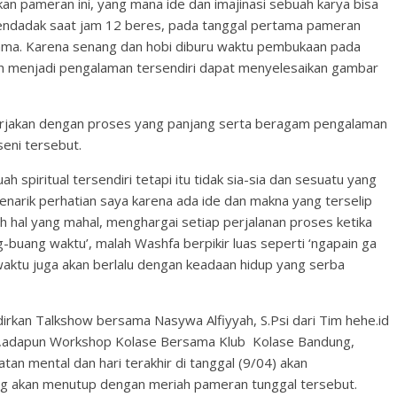
an pameran ini, yang mana ide dan imajinasi sebuah karya bisa
 mendadak saat jam 12 beres, pada tanggal pertama pameran
sama. Karena senang dan hobi diburu waktu pembukaan pada
 menjadi pengalaman tersendiri dapat menyelesaikan gambar
kerjakan dengan proses yang panjang serta beragam pengalaman
seni tersebut.
spiritual tersendiri tetapi itu tidak sia-sia dan sesuatu yang
menarik perhatian saya karena ada ide dan makna yang terselip
h hal yang mahal, menghargai setiap perjalanan proses ketika
-buang waktu’, malah Washfa berpikir luas seperti ‘ngapain ga
waktu juga akan berlalu dengan keadaan hidup yang serba
irkan Talkshow bersama Nasywa Alfiyyah, S.Psi dari Tim hehe.id
ast,adapun Workshop Kolase Bersama Klub Kolase Bandung,
tan mental dan hari terakhir di tanggal (9/04) akan
ng akan menutup dengan meriah pameran tunggal tersebut.