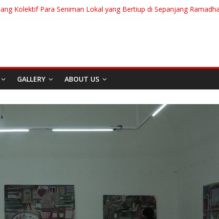
uang Kolektif Para Seniman Lokal yang Bertiup di Sepanjang Ramadh
anian Akan Menjalani Hidup yang Kita Pilih/Ketika Hidup Meminta Ki
To Run: Saat Mengikhlaskan Menjadi Bentuk Tertinggi Mencintai
 “Messiah” Dari Zagreb Untuk Bandung
ia Afrika Untuk Dunia Tanpa Zionisme dan Kolonialisme
GALLERY
ABOUT US
Film
Home
Berita
Event
Home
Media
REDAKS
I
Sekitar Bandung
Carpe Diem
Di Bandung Di Asia Afrika
Akan Menja
Untuk Dunia Tanpa
Kita Pilih/
Zionisme dan Kolonialisme
Meminta Ki
April 20, 2026
Admin
Juli 31, 2026
A