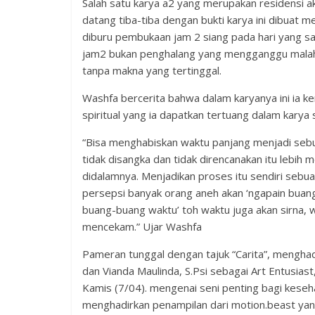
Salah satu karya a2 yang merupakan residensi ak
datang tiba-tiba dengan bukti karya ini dibuat
diburu pembukaan jam 2 siang pada hari yang 
jam2 bukan penghalang yang mengganggu malah
tanpa makna yang tertinggal.
Washfa bercerita bahwa dalam karyanya ini ia 
spiritual yang ia dapatkan tertuang dalam karya 
“Bisa menghabiskan waktu panjang menjadi sebuah 
tidak disangka dan tidak direncanakan itu lebih 
didalamnya. Menjadikan proses itu sendiri sebua
persepsi banyak orang aneh akan ‘ngapain buang
buang-buang waktu’ toh waktu juga akan sirna, 
mencekam.” Ujar Washfa
Pameran tunggal dengan tajuk “Carita”, menghad
dan Vianda Maulinda, S.Psi sebagai Art Entusi
Kamis (7/04). mengenai seni penting bagi keseha
menghadirkan penampilan dari motion.beast ya