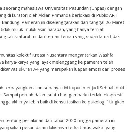
lla seorang mahasiswa Universitas Pasundan (Unpas) dengan
g di kuratori oleh Aldian Primanda berlokasi di Public ART
gi, Bandung. Pameran ini diselenggarakan dari tanggal 26 Maret –
i tidak muluk-muluk akan harapan, yang hanya terniat
 tali silaturahmi dari teman-teman yang sudah lama tidak
omunitas kolektif Kreasi Nusantara mengantarkan Washfa
a karya-karya yang layak melenggang ke pameran telah
il dikanvas ukuran A4 yang merupakan luapan emosi dari proses
h terbayangkan akan sebanyak ini itupun menjadi Sebuah bukti
 Sampai pernah dalam suatu hari gambarku terlalu ekspresif
gga akhirnya lebih baik di konsultasikan ke psikologi.” Ungkap
kan tentang perjalanan dari tahun 2020 hingga pameran ini
nyampaikan pesan dalam lukisanya terkait arus waktu yang