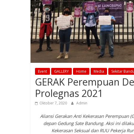
Event
GALLERY
Home
Media
Sekitar Band
GERAK Perempuan Desa
Prolegnas 2021
Oktober 7, 2020
Admin
Aliansi Gerakan Anti Kekerasan Perempuan (G
depan Gedung Sate Bandung. Aksi ini dil
Kekerasan Seksual dan RUU Pekerja Rum