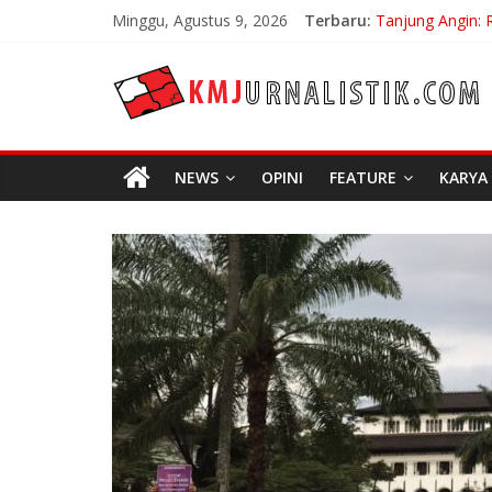
Skip
Minggu, Agustus 9, 2026
Terbaru:
Tanjung Angin: 
to
Carpe Diem: Keb
content
KMJURNALISTIK
No Distance Lef
Bojan Hodak Sa
Di Bandung Di A
NEWS
OPINI
FEATURE
KARYA