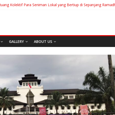
Ruang Kolektif Para Seniman Lokal yang Bertiup di Sepanjang Ramad
eranian Akan Menjalani Hidup yang Kita Pilih/Ketika Hidup Meminta K
t To Run: Saat Mengikhlaskan Menjadi Bentuk Tertinggi Mencintai
ng “Messiah” Dari Zagreb Untuk Bandung
sia Afrika Untuk Dunia Tanpa Zionisme dan Kolonialisme
GALLERY
ABOUT US
Berita
Event
Home
Media
RE
I
Sekitar Bandung
Di Bandung Di Asia Afrik
Untuk Dunia Tanpa
Zionisme dan Kolonialis
April 20, 2026
Admin