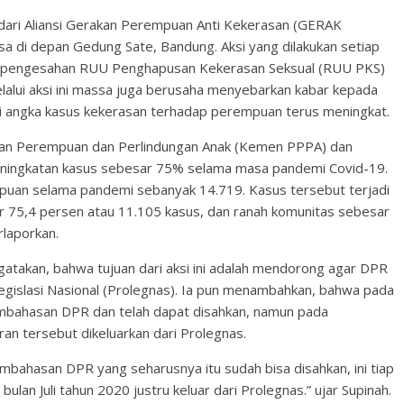
 dari Aliansi Gerakan Perempuan Anti Kekerasan (GERAK
sa di depan Gedung Sate, Bandung. Aksi yang dilakukan setiap
ong pengesahan RUU Penghapusan Kekerasan Seksual (RUU PKS)
lui aksi ini massa juga berusaha menyebarkan kabar kepada
i angka kasus kekerasan terhadap perempuan terus meningkat.
an Perempuan dan Perlindungan Anak (Kemen PPPA) dan
eningkatan kasus sebesar 75% selama masa pandemi Covid-19.
puan selama pandemi sebanyak 14.719. Kasus tersebut terjadi
ar 75,4 persen atau 11.105 kasus, dan ranah komunitas sebesar
rlaporkan.
gatakan, bahwa tujuan dari aksi ini adalah mendorong agar DPR
islasi Nasional (Prolegnas). Ia pun menambahkan, bahwa pada
mbahasan DPR dan telah dapat disahkan, namun pada
uran tersebut dikeluarkan dari Prolegnas.
ahasan DPR yang seharusnya itu sudah bisa disahkan, ini tiap
 bulan Juli tahun 2020 justru keluar dari Prolegnas.” ujar Supinah.