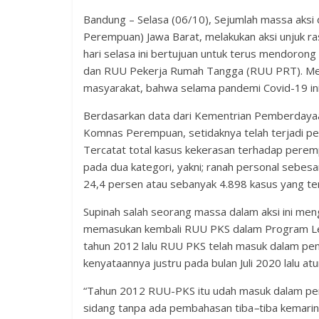
Bandung – Selasa (06/10), Sejumlah massa aksi
Perempuan) Jawa Barat, melakukan aksi unjuk ra
hari selasa ini bertujuan untuk terus mendor
dan RUU Pekerja Rumah Tangga (RUU PRT). Mela
masyarakat, bahwa selama pandemi Covid-19 in
Berdasarkan data dari Kementrian Pemberdaya
Komnas Perempuan, setidaknya telah terjadi p
Tercatat total kasus kekerasan terhadap perem
pada dua kategori, yakni; ranah personal sebes
24,4 persen atau sebanyak 4.898 kasus yang te
Supinah salah seorang massa dalam aksi ini men
memasukan kembali RUU PKS dalam Program Leg
tahun 2012 lalu RUU PKS telah masuk dalam pe
kenyataannya justru pada bulan Juli 2020 lalu at
“Tahun 2012 RUU-PKS itu udah masuk dalam pemb
sidang tanpa ada pembahasan tiba
–
tiba kemarin