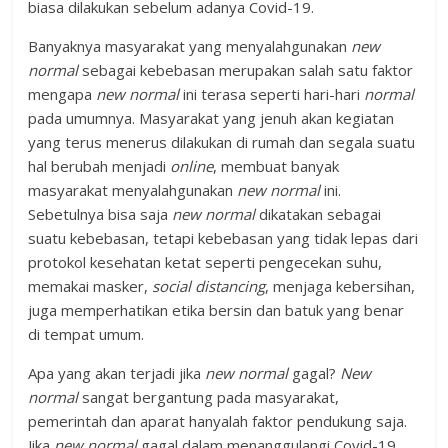
biasa dilakukan sebelum adanya Covid-19.
Banyaknya masyarakat yang menyalahgunakan
new
normal
sebagai kebebasan merupakan salah satu faktor
mengapa
new normal
ini terasa seperti hari-hari
normal
pada umumnya. Masyarakat yang jenuh akan kegiatan
yang terus menerus dilakukan di rumah dan segala suatu
hal berubah menjadi
online
, membuat banyak
masyarakat menyalahgunakan
new normal
ini.
Sebetulnya bisa saja
new normal
dikatakan sebagai
suatu kebebasan, tetapi kebebasan yang tidak lepas dari
protokol kesehatan ketat seperti pengecekan suhu,
memakai masker,
social distancing
, menjaga kebersihan,
juga memperhatikan etika bersin dan batuk yang benar
di tempat umum.
Apa yang akan terjadi jika
new normal
gagal?
New
normal
sangat bergantung pada masyarakat,
pemerintah dan aparat hanyalah faktor pendukung saja.
Jika
new normal
gagal dalam menanggulangi Covid-19,