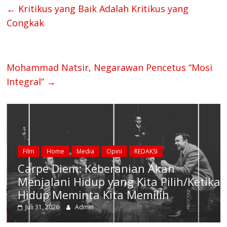
←
Kritikus yang Baik Adalah Kritikus yang
Congkak
Mohammad Natsir, Negarawan Pencetus “Mosi
Integral”
→
Film
Home
Media
Opini
REDAKSI
Carpe Diem: Keberanian Akan
Menjalani Hidup yang Kita Pilih/Ketika
Hidup Meminta Kita Memilih
Juli 31, 2026
Admin