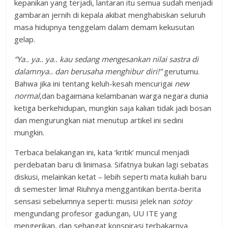
kepanikan yang terjadi, lantaran itu semua sudah menjadi
gambaran jernih di kepala akibat menghabiskan seluruh
masa hidupnya tenggelam dalam demam kekusutan
gelap.
“Ya.. ya.. ya.. kau sedang mengesankan nilai sastra di
dalamnya.. dan berusaha menghibur diri!”
gerutumu.
Bahwa jika ini tentang keluh-kesah mencurigai
new
normal
,dan bagaimana kelambanan warga negara dunia
ketiga berkehidupan, mungkin saja kalian tidak jadi bosan
dan mengurungkan niat menutup artikel ini sedini
mungkin.
Terbaca belakangan ini, kata ‘kritik’ muncul menjadi
perdebatan baru di linimasa. Sifatnya bukan lagi sebatas
diskusi, melainkan ketat – lebih seperti mata kuliah baru
di semester lima! Riuhnya menggantikan berita-berita
sensasi sebelumnya seperti: musisi jelek nan
sotoy
mengundang profesor gadungan, UU ITE yang
mengerikan, dan sehangat konspirasi terbakarnya