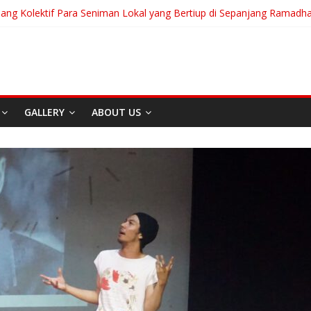
uang Kolektif Para Seniman Lokal yang Bertiup di Sepanjang Ramadh
anian Akan Menjalani Hidup yang Kita Pilih/Ketika Hidup Meminta Ki
To Run: Saat Mengikhlaskan Menjadi Bentuk Tertinggi Mencintai
 “Messiah” Dari Zagreb Untuk Bandung
ia Afrika Untuk Dunia Tanpa Zionisme dan Kolonialisme
GALLERY
ABOUT US
Berita
Event
Home
Media
RE
I
Sekitar Bandung
Di Bandung Di Asia Afrik
Untuk Dunia Tanpa
Zionisme dan Kolonialis
April 20, 2026
Admin