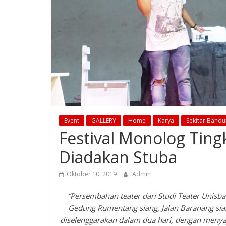
Event
GALLERY
Home
Karya
Sekitar Band
Festival Monolog Ting
Diadakan Stuba
Oktober 10, 2019
Admin
“Persembahan teater dari Studi Teater Unisba
Gedung Rumentang siang, Jalan Baranang sian
diselenggarakan dalam dua hari, dengan menyaj