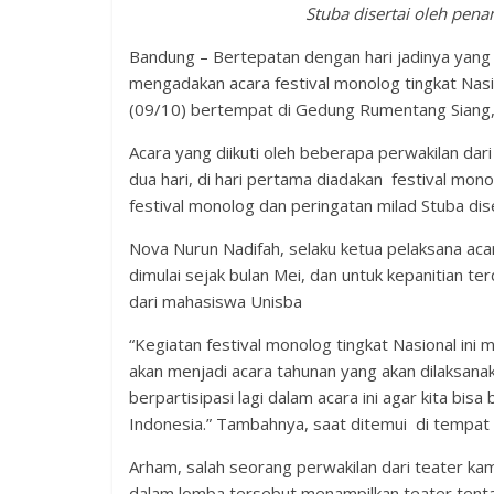
Stuba disertai oleh penam
Bandung – Bertepatan dengan hari jadinya yang 
mengadakan acara festival monolog tingkat Na
(09/10) bertempat di Gedung Rumentang Siang, 
Acara yang diikuti oleh beberapa perwakilan da
dua hari, di hari pertama diadakan festival mono
festival monolog dan peringatan milad Stuba dise
Nova Nurun Nadifah, selaku ketua pelaksana aca
dimulai sejak bulan Mei, dan untuk kepanitian t
dari mahasiswa Unisba
“Kegiatan festival monolog tingkat Nasional in
akan menjadi acara tahunan yang akan dilaksanak
berpartisipasi lagi dalam acara ini agar kita b
Indonesia.” Tambahnya, saat ditemui di tempat 
Arham, salah seorang perwakilan dari teater k
dalam lomba tersebut menampilkan teater tenta