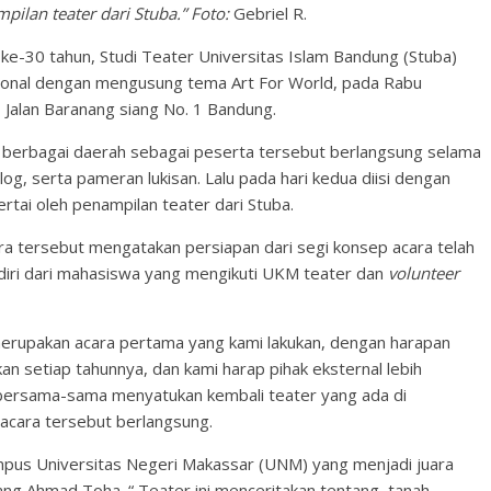
pilan teater dari Stuba.” Foto:
Gebriel R.
ke-30 tahun, Studi Teater Universitas Islam Bandung (Stuba)
sional dengan mengusung tema Art For World, pada Rabu
Jalan Baranang siang No. 1 Bandung.
ri berbagai daerah sebagai peserta tersebut berlangsung selama
log, serta pameran lukisan. Lalu pada hari kedua diisi dengan
rtai oleh penampilan teater dari Stuba.
ra tersebut mengatakan persiapan dari segi konsep acara telah
erdiri dari mahasiswa yang mengikuti UKM teater dan
volunteer
i merupakan acara pertama yang kami lakukan, dengan harapan
an setiap tahunnya, dan kami harap pihak eksternal lebih
isa bersama-sama menyatukan kembali teater yang ada di
acara tersebut berlangsung.
ampus Universitas Negeri Makassar (UNM) yang menjadi juara
ng Ahmad Toha. “ Teater ini menceritakan tentang tanah