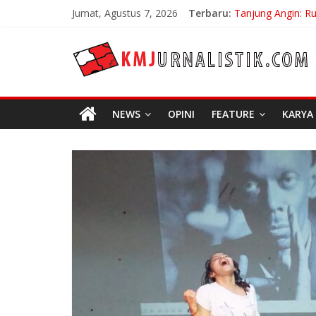
Skip
Jumat, Agustus 7, 2026
Terbaru:
Tanjung Angin: R
to
Carpe Diem: Keber
content
KMJURNALISTIK
No Distance Left 
Bojan Hodak Sang
Di Bandung Di As
NEWS
OPINI
FEATURE
KARYA