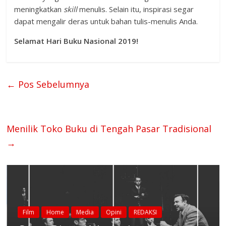
meningkatkan
skill
menulis. Selain itu, inspirasi segar
dapat mengalir deras untuk bahan tulis-menulis Anda.
Selamat Hari Buku Nasional 2019!
←
Pos Sebelumnya
Menilik Toko Buku di Tengah Pasar Tradisional
→
Film
Home
Media
Opini
REDAKSI