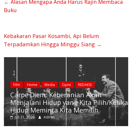
←
Alasan Mengapa Anda Harus Rajin Membaca
Buku
Kebakaran Pasar Kosambi, Api Belum
Terpadamkan Hingga Minggu Siang
→
Film
Home
Media
Opini
REDAKSI
Carpe Diem: Keberanian Akan
Menjalani Hidup yang Kita Pilih/Ketika
Hidup Meminta Kita Memilih
Juli 31, 2026
Admin