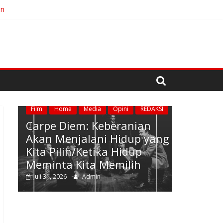
an
ta Memilih
Home
Media
Musik
Opin
ome
Media
Opini
REDAKSI
I
Diem: Keberanian
No Distance Left To
enjalani Hidup yang
Saat Mengikhlaska
lih/Ketika Hidup
Menjadi Bentuk Ter
a Kita Memilih
Mencintai
026
Admin
Juli 19, 2026
Admin