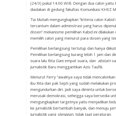
(24/3) pukul 14.00 WIB. Dengan dua calon yaitu 
diadakan di gedung fakultas Komunikasi KHEZ Mu
Tia Mutiah mengungkapkan “kriteria calon Kabid in
tercantum dalam adminstrasi yang harus dipenuh
dosen” mekanisme pemilihan Kabid ini dilakukan
memilih calon yang menurut para dosen yang ter
Pemilihan berlangsung tertutup dan hanya diikuti
Pemilihan berlangsung kurang lebih 1 jam dan 
suara lalu Rita Gani empat suara, dan
abstain
sa
Jurnalistik Baru menggantikan Azis Taufik.
Menurut Ferry “awalnya saya tidak mencalonkan d
ibu Rita dan pak Septi yang sudah melakukan pr
mengundurkan diri. Jadi saya diminta untuk bersed
merusak demokrasi, sehingga saya bersedia untu
mengungkapkan targetnya yaitu menjadikan bida
ke jurnalistik bertambah banyak, dan menuju jur
Jurnalistik yang
slengean,
tidak taat peraturan.