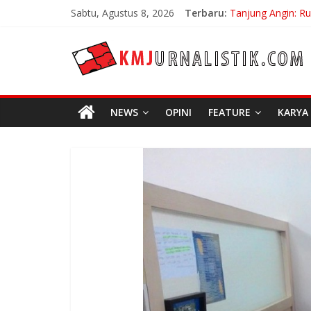
Skip
Sabtu, Agustus 8, 2026
Terbaru:
Tanjung Angin: R
to
Carpe Diem: Keber
content
KMJURNALISTIK
No Distance Left 
Bojan Hodak Sang
Di Bandung Di Asi
NEWS
OPINI
FEATURE
KARYA