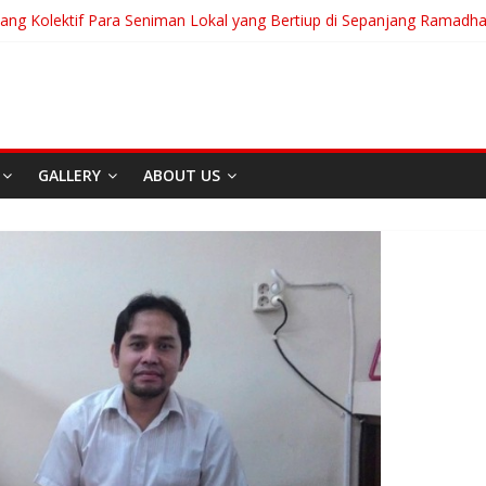
uang Kolektif Para Seniman Lokal yang Bertiup di Sepanjang Ramadh
anian Akan Menjalani Hidup yang Kita Pilih/Ketika Hidup Meminta Ki
To Run: Saat Mengikhlaskan Menjadi Bentuk Tertinggi Mencintai
 “Messiah” Dari Zagreb Untuk Bandung
a Afrika Untuk Dunia Tanpa Zionisme dan Kolonialisme
GALLERY
ABOUT US
Film
H
Berita
Event
Home
Media
REDAKS
I
Sekitar Bandung
Carpe 
Di Bandung Di Asia Afrika
Akan M
Untuk Dunia Tanpa
Kita Pi
Zionisme dan Kolonialisme
Memint
April 20, 2026
Admin
Juli 31, 2