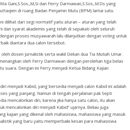
Rita Gani,S.Sos.,M,Si dan Ferry Darmawan,S.Sos.,M.Ds yang
ttaqien di ruang Badan Penjamin Mutu (BPM) lantai satu.
i dilihat dari segi normatif yaitu aturan – aturan yang telah
i dan syarat akademis yang telah di sepakati oleh seluruh
 dengan proses musyawarah lalu dilanjutkan dengan voting untuk
baik diantara dua calon tersebut.
 oleh dosen Jurnalistik serta wakil Dekan dua Tia Mutiah Umar.
dimenangkan oleh Ferry Darmawan dengan perolehan tiga belas
tu suara. Dengan ini Ferry menjadi Ketua Bidang Kajian
iri menjadi Kabid, yang bersedia menjadi calon Kabid ini adalah
oses yang panjang. Namun di tengah perjalanan pak Septi
ia mencalonkan diri, karena jika hanya satu calon, itu akan
k mencalonkan diri menjadi Kabid” ujarnya. Beliau juga
ng kajian yang dikenal oleh mahasiswa, mahasiswa yang masuk
nalistik yang baru yaitu memperbaiki kesan para mahasiswa