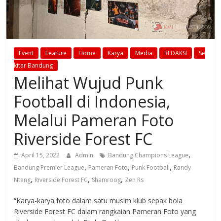
Event
Feature
Home
Karya
Media
REDAKSI
Se
kitar Bandung
Melihat Wujud Punk
Football di Indonesia,
Melalui Pameran Foto
Riverside Forest FC
,
April 15, 2022
Admin
Bandung Champions League
,
,
,
Bandung Premier League
Pameran Foto
Punk Football
Randy
,
,
,
Nteng
Riverside Forest FC
Shamroog
Zen Rs
“Karya-karya foto dalam satu musim klub sepak bola
Riverside Forest FC dalam rangkaian Pameran Foto yang