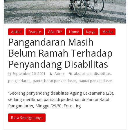
Artikel
Feature
GALLERY
Home
Karya
Media
Pangandaran Masih
Belum Ramah Terhadap
Penyandang Disabilitas
,
,
September 26, 2021
Admin
aksebilitas
disabilitas
,
,
pangandaran
pantai barat pangandaran
pantai pangandaran
“Seorang penyandang disabilitas Agung Laksamana (23),
sedang menikmati pantai di pedestrian di Pantai Barat
Pangandaran, Minggu (29/8). Foto : Irgi
Baca Selengkapnya