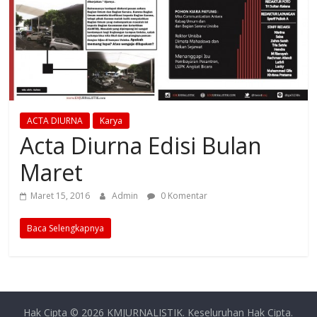
ACTA DIURNA
Karya
Acta Diurna Edisi Bulan
Maret
Maret 15, 2016
Admin
0 Komentar
Baca Selengkapnya
Hak Cipta © 2026
KMJURNALISTIK
. Keseluruhan Hak Cipta.