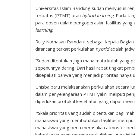
Universitas Islam Bandung sudah menyusun renc
terbatas (PTMT) atau
hybrid learning
. Pada tan
para dosen dalam pengoperasian fasilitas yan
learning.
Rully Nurhasan Ramdani, sebagai Kepala Bagian
dirancang terkait perkuliahan
hybrid
adalah jadwa
“Sudah ditentukan juga mana mata kuliah yang pe
sepenuhnya daring. Dari hasil rapat tingkat pi
disepakati bahwa yang menjadi prioritas hanya 
Unisba baru melaksanakan perkuliahan secara lur
dalam penyelengaraan PTMT yakni meliputi penj
diperlukan protokol kesehatan yang dapat menun
“Skala prioritas yang sudah ditentukan bagi maha
mahasiswa yang membutuhkan fasilitas mempun
mahasiswa yang perlu merasakan atmosfer perku
keberlangsungan rencana perkuliahan luring ini 