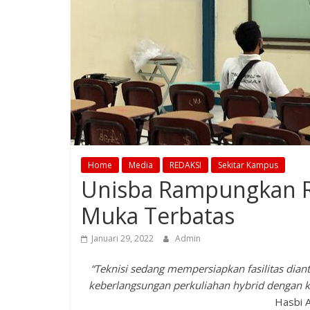
Home
Media
REDAKSI
Sekitar Kampus
Unisba Rampungkan R
Muka Terbatas
Januari 29, 2022
Admin
“Teknisi sedang mempersiapkan fasilitas dia
keberlangsungan perkuliahan hybrid dengan ke
Hasbi A