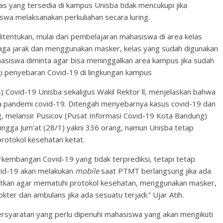
as yang tersedia di kampus Unisba tidak mencukupi jika
wa melaksanakan perkuliahan secara luring.
itentukan, mulai dari pembelajaran mahasiswa di area kelas
 jaga jarak dan menggunakan masker, kelas yang sudah digunakan
mahasiswa diminta agar bisa meninggalkan area kampus jika sudah
gi penyebaran Covid-19 di lingkungan kampus
) Covid-19 Unisba sekaligus Wakil Rektor ll, menjelaskan bahwa
 pandemi covid-19. Ditengah menyebarnya kasus covid-19 dan
, melansir Pusicov (Pusat Informasi Covid-19 Kota Bandung)
 hingga Jum’at (28/1) yakni 336 orang, namun Unisba tetap
otokol kesehatan ketat.
kembangan Covid-19 yang tidak terprediksi, tetapi tetap
vid-19 akan melakukan
mobile
saat PTMT berlangsung jika ada
tkan agar mematuhi protokol kesehatan, menggunakan masker,
okter dan ambulans jika ada sesuatu terjadi.” Ujar Atih.
ersyaratan yang perlu dipenuhi mahasiswa yang akan mengikuti