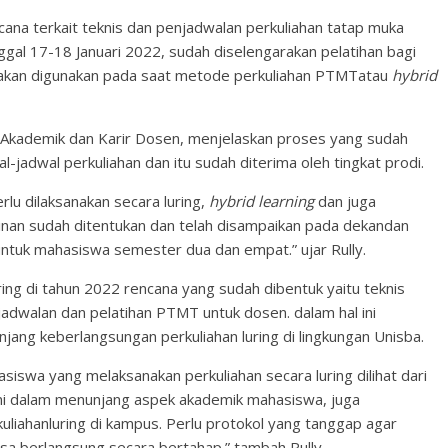
ana terkait teknis dan penjadwalan perkuliahan tatap muka
ggal 17-18 Januari 2022, sudah diselengarakan pelatihan bagi
g akan digunakan pada saat metode perkuliahan PTMTatau
hybrid
 Akademik dan Karir Dosen, menjelaskan proses yang sudah
l-jadwal perkuliahan dan itu sudah diterima oleh tingkat prodi.
rlu dilaksanakan secara luring,
hybrid learning
dan juga
mpinan sudah ditentukan dan telah disampaikan pada dekandan
untuk mahasiswa semester dua dan empat.” ujar Rully.
ing di tahun 2022 rencana yang sudah dibentuk yaitu teknis
adwalan dan pelatihan PTMT untuk dosen. dalam hal ini
jang keberlangsungan perkuliahan luring di lingkungan Unisba.
siswa yang melaksanakan perkuliahan secara luring dilihat dari
i dalam menunjang aspek akademik mahasiswa, juga
liahanluring di kampus. Perlu protokol yang tanggap agar
bisa berlangsung secara bertahap.” tambah Rully.