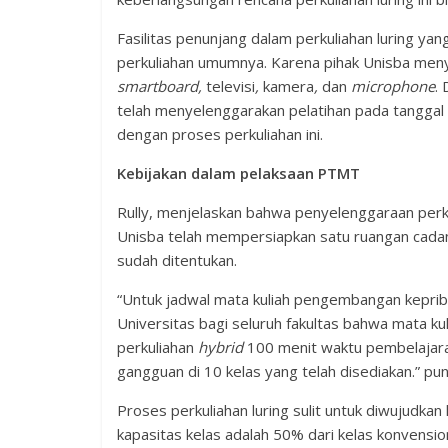
Fasilitas penunjang dalam perkuliahan luring ya
perkuliahan umumnya. Karena pihak Unisba menye
smartboard,
televisi
,
kamera
,
dan
microphone
.
telah menyelenggarakan pelatihan pada tanggal 
dengan proses perkuliahan ini.
Kebijakan dalam pelaksaan PTMT
Rully, menjelaskan bahwa penyelenggaraan perk
Unisba telah mempersiapkan satu ruangan cadan
sudah ditentukan.
“Untuk jadwal mata kuliah pengembangan keprib
Universitas bagi seluruh fakultas bahwa mata ku
perkuliahan
hybrid
100 menit waktu pembelajaran
gangguan di 10 kelas yang telah disediakan.” pun
Proses perkuliahan luring sulit untuk diwujudka
kapasitas kelas adalah 50% dari kelas konvension