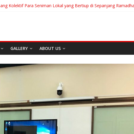
uang Kolektif Para Seniman Lokal yang Bertiup di Sepanjang Ramadh
anian Akan Menjalani Hidup yang Kita Pilih/Ketika Hidup Meminta Ki
To Run: Saat Mengikhlaskan Menjadi Bentuk Tertinggi Mencintai
 “Messiah” Dari Zagreb Untuk Bandung
ia Afrika Untuk Dunia Tanpa Zionisme dan Kolonialisme
GALLERY
ABOUT US
Berita
Event
Home
Media
RE
I
Sekitar Bandung
Di Bandung Di Asia Afrik
Untuk Dunia Tanpa
Zionisme dan Kolonialis
April 20, 2026
Admin