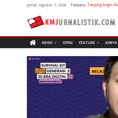
Skip
Jumat, Agustus 7, 2026
Terbaru:
Tanjung Angin: R
to
Carpe Diem: Keber
content
KMJURNALISTIK
No Distance Left 
Bojan Hodak Sang
Di Bandung Di As
NEWS
OPINI
FEATURE
KARYA