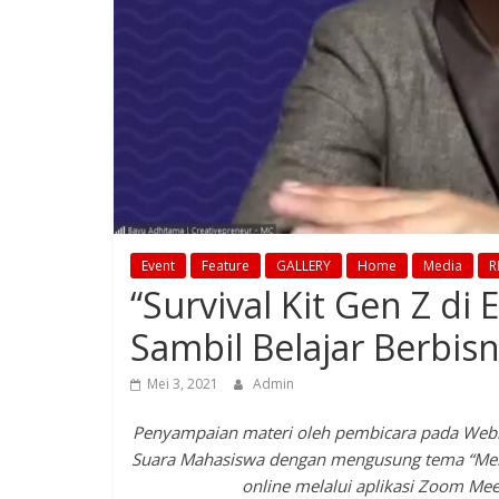
Event
Feature
GALLERY
Home
Media
R
“Survival Kit Gen Z di
Sambil Belajar Berbisn
Mei 3, 2021
Admin
Penyampaian materi oleh pembicara pada Webinar
Suara Mahasiswa dengan mengusung tema “Memba
online melalui aplikasi Zoom Meet