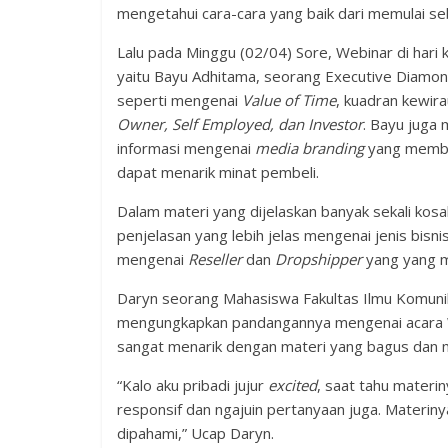
mengetahui cara-cara yang baik dari memulai seb
Lalu pada Minggu (02/04) Sore, Webinar di har
yaitu Bayu Adhitama, seorang Executive Diamond
seperti mengenai
Value of Time
, kuadran kewir
Owner, Self Employed, dan Investor
. Bayu juga
informasi mengenai
media branding
yang memba
dapat menarik minat pembeli.
Dalam materi yang dijelaskan banyak sekali kosa
penjelasan yang lebih jelas mengenai jenis bisnis
mengenai
Reseller
dan
Dropshipper
yang yang ma
Daryn seorang Mahasiswa Fakultas Ilmu Komunika
mengungkapkan pandangannya mengenai acara We
sangat menarik dengan materi yang bagus dan me
“Kalo aku pribadi jujur
excited
, saat tahu materin
responsif dan ngajuin pertanyaan juga. Materin
dipahami,” Ucap Daryn.