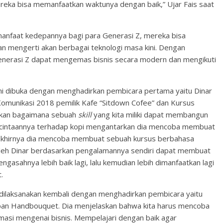
reka bisa memanfaatkan waktunya dengan baik,” Ujar Fais saat
manfaat kedepannya bagi para Generasi Z, mereka bisa
 mengerti akan berbagai teknologi masa kini. Dengan
Generasi Z dapat mengemas bisnis secara modern dan mengikuti
smi dibuka dengan menghadirkan pembicara pertama yaitu Dinar
Komunikasi 2018 pemilik Kafe “Sitdown Cofee” dan Kursus
askan bagaimana sebuah
skill
yang kita miliki dapat membangun
i kecintaannya terhadap kopi mengantarkan dia mencoba membuat
n akhirnya dia mencoba membuat sebuah kursus berbahasa
oleh Dinar berdasarkan pengalamannya sendiri dapat membuat
gasahnya lebih baik lagi, lalu kemudian lebih dimanfaatkan lagi
.
 dilaksanakan kembali dengan menghadirkan pembicara yaitu
n Handbouquet. Dia menjelaskan bahwa kita harus mencoba
rmasi mengenai bisnis. Mempelajari dengan baik agar