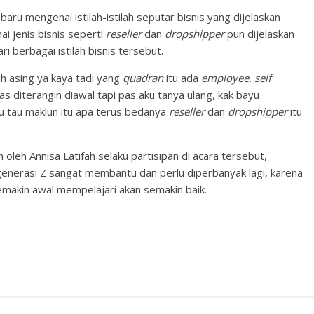
u mengenai istilah-istilah seputar bisnis yang dijelaskan
i jenis bisnis seperti
reseller
dan
dropshipper
pun dijelaskan
 berbagai istilah bisnis tersebut.
ih asing ya kaya tadi yang
quadran
itu ada
employee, self
 diterangin diawal tapi pas aku tanya ulang, kak bayu
ku tau maklun itu apa terus bedanya
reseller
dan
dropshipper
itu
 oleh Annisa Latifah selaku partisipan di acara tersebut,
generasi Z sangat membantu dan perlu diperbanyak lagi, karena
semakin awal mempelajari akan semakin baik.