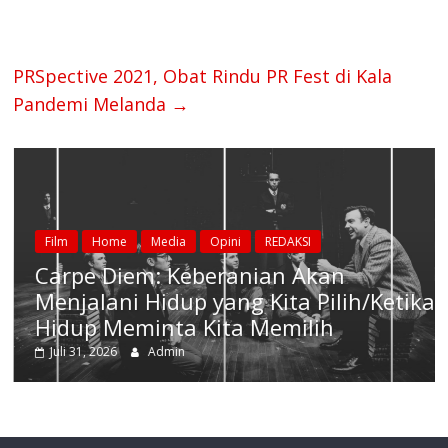
PRSpective 2021, Obat Rindu PR Fest di Kala
Pandemi Melanda
→
Film
Home
Media
Opini
REDAKSI
Carpe Diem: Keberanian Akan
Menjalani Hidup yang Kita Pilih/Ketika
Hidup Meminta Kita Memilih
Juli 31, 2026
Admin