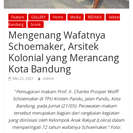
Feature
GALLERY
Home
Media
REDAKSI
Sekitar
Bandung
Sosok
Mengenang Wafatnya
Schoemaker, Arsitek
Kolonial yang Merancang
Kota Bandung
Mei 22, 2021
Admin
“
Pemugaran makam Prof. Ir. Charles Prosper Wolff
Schoemaker di TPU Kristen Pandu, Jalan Pandu, Kota
Bandung, pada Jumat (21/05). Perawatan makam
tersebut merupakan bagian dari rangkaian kegiatan
yang diinisiasi oleh Kelompok Anak Rakyat (Lokra) dalam
memperingati 72 tahun wafatnya Schoemaker.” Foto: