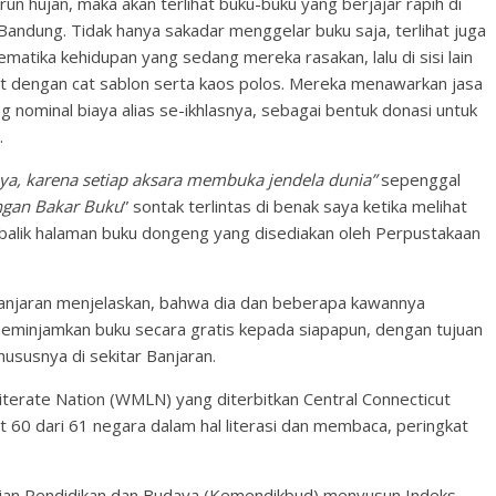
run hujan, maka akan terlihat buku-buku yang berjajar rapih di
Bandung. Tidak hanya sakadar menggelar buku saja, terlihat juga
atika kehidupan yang sedang mereka rasakan, lalu di sisi lain
t dengan cat sablon serta kaos polos. Mereka menawarkan jasa
ominal biaya alias se-ikhlasnya, sebagai bentuk donasi untuk
.
aya, karena setiap aksara membuka jendela dunia”
sepenggal
ngan Bakar Buku
” sontak terlintas di benak saya ketika melihat
balik halaman buku dongeng yang disediakan oleh Perpustakaan
Banjaran menjelaskan, bahwa dia dan beberapa kawannya
eminjamkan buku secara gratis kepada siapapun, dengan tujuan
ususnya di sekitar Banjaran.
t Literate Nation (WMLN) yang diterbitkan Central Connecticut
t 60 dari 61 negara dalam hal literasi dan membaca, peringkat
erian Pendidikan dan Budaya (Kemendikbud) menyusun Indeks