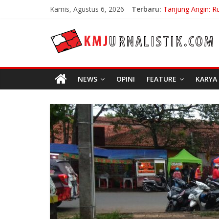
Skip
Kamis, Agustus 6, 2026
Terbaru:
Tanjung Angin: R
to
Carpe Diem: Kebe
content
KMJURNALISTIK
No Distance Left
Bojan Hodak San
Di Bandung Di As
NEWS
OPINI
FEATURE
KARYA