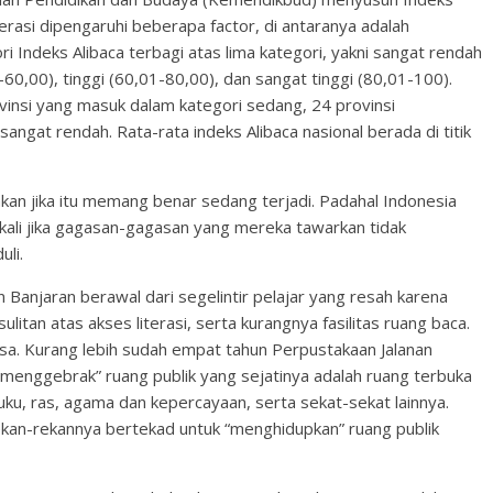
iterasi dipengaruhi beberapa factor, di antaranya adalah
ri Indeks Alibaca terbagi atas lima kategori, yakni sangat rendah
60,00), tinggi (60,01-80,00), dan sangat tinggi (80,01-100).
vinsi yang masuk dalam kategori sedang, 24 provinsi
angat rendah. Rata-rata indeks Alibaca nasional berada di titik
kan jika itu memang benar sedang terjadi. Padahal Indonesia
ekali jika gagasan-gagasan yang mereka tawarkan tidak
uli.
n Banjaran berawal dari segelintir pelajar yang resah karena
litan atas akses literasi, serta kurangnya fasilitas ruang baca.
asa. Kurang lebih sudah empat tahun Perpustakaan Jalanan
menggebrak” ruang publik yang sejatinya adalah ruang terbuka
uku, ras, agama dan kepercayaan, serta sekat-sekat lainnya.
ekan-rekannya bertekad untuk “menghidupkan” ruang publik