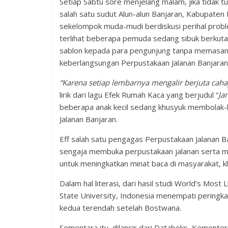
Setiap Sabtu sore menjelang malam, jika tidak tu
salah satu sudut Alun-alun Banjaran, Kabupaten 
sekelompok muda-mudi berdiskusi perihal problem
terlihat beberapa pemuda sedang sibuk berkuta
sablon kepada para pengunjung tanpa memasang n
keberlangsungan Perpustakaan Jalanan Banjaran
“Karena setiap lembarnya mengalir berjuta cah
lirik dari lagu Efek Rumah Kaca yang berjudul “
Ja
beberapa anak kecil sedang khusyuk membolak-
Jalanan Banjaran.
Eff salah satu pengagas Perpustakaan Jalanan 
sengaja membuka perpustakaan jalanan serta m
untuk meningkatkan minat baca di masyarakat, kh
Dalam hal literasi, dari hasil studi World’s Mos
State University, Indonesia menempati peringka
kedua terendah setelah Bostwana.
Sementara itu, dilansir dari Databoks, Kement