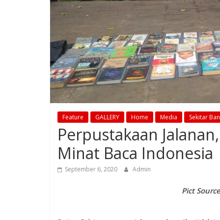
Feature
GALLERY
Home
Media
Sekitar Ba
Perpustakaan Jalanan,
Minat Baca Indonesia
September 6, 2020
Admin
Pict Sourc