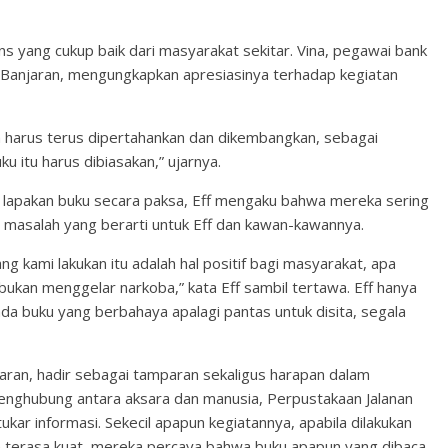
 yang cukup baik dari masyarakat sekitar. Vina, pegawai bank
un Banjaran, mengungkapkan apresiasinya terhadap kegiatan
sa harus terus dipertahankan dan dikembangkan, sebagai
itu harus dibiasakan,” ujarnya.
lapakan buku secara paksa, Eff mengaku bahwa mereka sering
i masalah yang berarti untuk Eff dan kawan-kawannya.
g kami lakukan itu adalah hal positif bagi masyarakat, apa
ukan menggelar narkoba,” kata Eff sambil tertawa. Eff hanya
da buku yang berbahaya apalagi pantas untuk disita, segala
aran, hadir sebagai tamparan sekaligus harapan dalam
penghubung antara aksara dan manusia, Perpustakaan Jalanan
kar informasi. Sekecil apapun kegiatannya, apabila dilakukan
terasa kuat, mereka percaya bahwa buku apapun yang dibaca