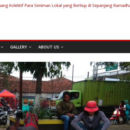
uang Kolektif Para Seniman Lokal yang Bertiup di Sepanjang Ramadh
ranian Akan Menjalani Hidup yang Kita Pilih/Ketika Hidup Meminta Ki
 To Run: Saat Mengikhlaskan Menjadi Bentuk Tertinggi Mencintai
g “Messiah” Dari Zagreb Untuk Bandung
ia Afrika Untuk Dunia Tanpa Zionisme dan Kolonialisme
GALLERY
ABOUT US
Film
Home
Berita
Event
Home
Media
REDAKS
I
Sekitar Bandung
Carpe Diem
Di Bandung Di Asia Afrika
Akan Menja
Untuk Dunia Tanpa
Kita Pilih/
Zionisme dan Kolonialisme
Meminta Ki
April 20, 2026
Admin
Juli 31, 2026
A