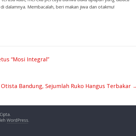
t di dalamnya. Membacalah, beri makan jiwa dan otakmu!
s “Mosi Integral”
n Otista Bandung, Sejumlah Ruko Hangus Terbakar
Cipta.
oleh
WordPress
.