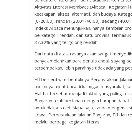
Aktivitas Literasi Membaca (Alibaca). Kegiatan l
kecakapan, akses, alternatif, dan budaya. Katego
(0-20,00), rendah (20,01-40,00), sedang (40,01-
Indeks Alibaca menunjukkan, hanya sembilan pro
berkategori rendah, dan satu provinsi termasuk s
37,32% yang tergolong rendah.
Dari data di atas, rasanya akan sangat menyedih
banyak melahirkan para penulis andal, sayang s
tersempaikan, lebih parahnya tidak ada yang ped
Eff bercerita, terbentuknya Perpustakaan Jalana
minimnya minat baca di kalangan masyarakat, kesu
Hal-hal tersebut menjadi faktor yang paling ter
Banjaran telah bertahan dengan harapan dapat “
untuk diakses oleh siapa saja, tanpa mengenal s
Lewat Perpustakaan Jalanan Banjaran, Eff dan r
melalui berbagai kegiatan literasi.