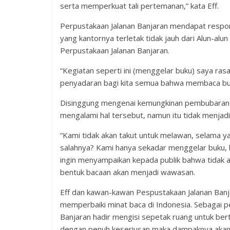
serta memperkuat tali pertemanan,” kata Eff.
Perpustakaan Jalanan Banjaran mendapat respons
yang kantornya terletak tidak jauh dari Alun-al
Perpustakaan Jalanan Banjaran.
“Kegiatan seperti ini (menggelar buku) saya ra
penyadaran bagi kita semua bahwa membaca buku 
Disinggung mengenai kemungkinan pembubaran 
mengalami hal tersebut, namun itu tidak menjad
“Kami tidak akan takut untuk melawan, selama yan
salahnya? Kami hanya sekadar menggelar buku, b
ingin menyampaikan kepada publik bahwa tidak a
bentuk bacaan akan menjadi wawasan.
Eff dan kawan-kawan Pespustakaan Jalanan Banj
memperbaiki minat baca di Indonesia. Sebagai 
Banjaran hadir mengisi sepetak ruang untuk bertu
dengan penuh keseriusan maka dampaknya akan 