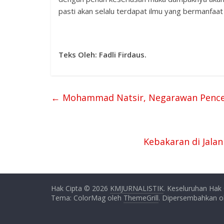
pasti akan selalu terdapat ilmu yang bermanfaa
Teks Oleh: Fadli Firdaus.
←
Mohammad Natsir, Negarawan Pencetu
Kebakaran di Jala
Hak Cipta © 2026
KMJURNALISTIK
. Keseluruhan Hak 
Tema: ColorMag oleh
ThemeGrill
. Dipersembahkan 