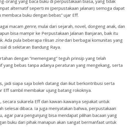
-orang yang baca buku di perpustakaan biasa, yang tidak
mpat alternatif seperti ini (perpustakaan jalanan) semoga dapat
u membaca buku dengan bebas” ujar Eff.
rbagai macam
genre
, mulai dari sejarah, novel, dongeng anak, dan
apun bisa mampir ke Perpustakaan Jalanan Banjaran, baik itu
k. Ada pula beberapa rilisan
zine
dari berbagai komunitas yang
osial di sekitaran Bandung Raya.
bertahan dengan “memengang” teguh prinsip yang telah
ktif yang bebas tanpa adanya peraturan yang mengekang, serta
, jadi siapa saja boleh datang dan ikut berkontribusi serta
jar Eff sambil membakar ujung batang rokoknya.
, secara sukarela Eff dan kawan-kawanya sepakat untuk
ah selesai dibaca. Ia juga menyatakan bahwa, perpustakaan
u, agar para pengunjung bisa mendapat pilihan bacaan yang
ngan buku dari pihak manapun akan sangat bermanfaat untuk