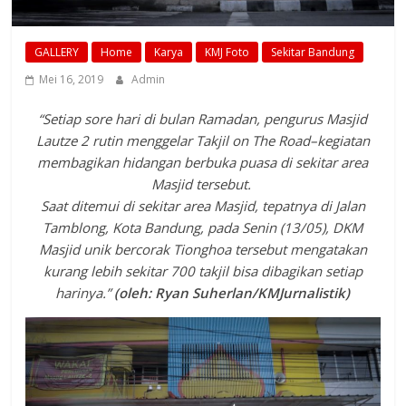
GALLERY
Home
Karya
KMJ Foto
Sekitar Bandung
Mei 16, 2019
Admin
“Setiap sore hari di bulan Ramadan, pengurus Masjid
Lautze 2 rutin menggelar Takjil on The Road–kegiatan
membagikan hidangan berbuka puasa di sekitar area
Masjid tersebut.
Saat ditemui di sekitar area Masjid, tepatnya di Jalan
Tamblong, Kota Bandung, pada Senin (13/05), DKM
Masjid unik bercorak Tionghoa tersebut mengatakan
kurang lebih sekitar 700 takjil bisa dibagikan setiap
harinya.”
(oleh: Ryan Suherlan/KMJurnalistik)