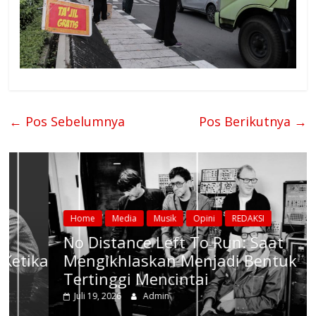
←
Pos Sebelumnya
Pos Berikutnya
→
Home
Media
Musik
Opini
REDAKSI
No Distance Left To Run: Saat
ka
Mengikhlaskan Menjadi Bentuk
Tertinggi Mencintai
Juli 19, 2026
Admin