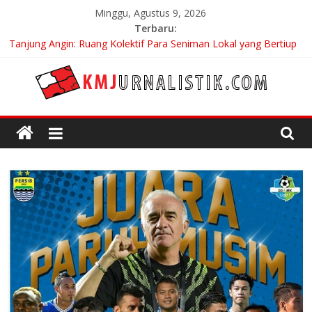
Skip
Minggu, Agustus 9, 2026
to
Terbaru:
content
Tanjung Angin: Ruang Kolektif Para Seniman Lokal yang Bertiup
di Sepanjang Ramadhan
Carpe Diem: Keberanian Akan Menjalani Hidup yang Kita
Pilih/Ketika Hidup Meminta Kita Memilih
KMJURNALISTIK
No Distance Left To Run: Saat Mengikhlaskan Menjadi Bentuk
Tertinggi Mencintai
Bojan Hodak Sang “Messiah” Dari Zagreb Untuk Bandung
Di Bandung Di Asia Afrika Untuk Dunia Tanpa Zionisme dan
Kolonialisme