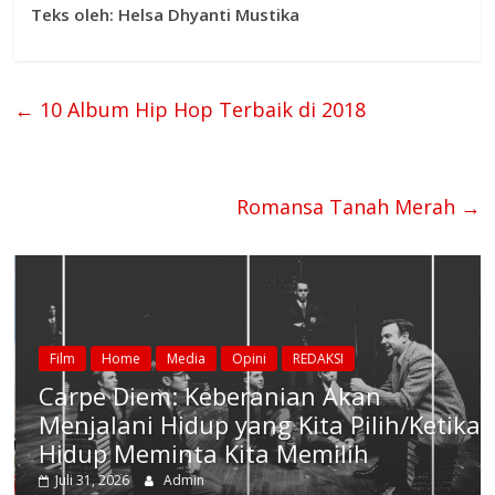
Teks oleh: Helsa Dhyanti Mustika
←
10 Album Hip Hop Terbaik di 2018
Romansa Tanah Merah
→
Film
Home
Media
Opini
REDAKSI
Carpe Diem: Keberanian Akan
Menjalani Hidup yang Kita Pilih/Ketika
Hidup Meminta Kita Memilih
Juli 31, 2026
Admin