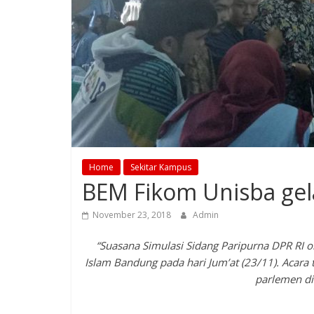
Home
Sekitar Kampus
BEM Fikom Unisba ge
November 23, 2018
Admin
“Suasana Simulasi Sidang Paripurna DPR RI ol
Islam Bandung pada hari Jum’at (23/11). Acar
parlemen di 