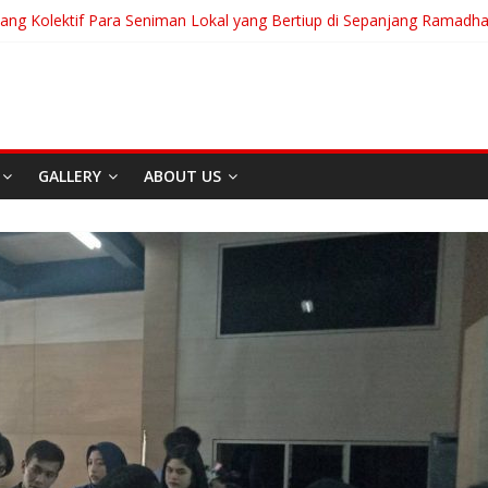
uang Kolektif Para Seniman Lokal yang Bertiup di Sepanjang Ramadh
anian Akan Menjalani Hidup yang Kita Pilih/Ketika Hidup Meminta Ki
To Run: Saat Mengikhlaskan Menjadi Bentuk Tertinggi Mencintai
 “Messiah” Dari Zagreb Untuk Bandung
a Afrika Untuk Dunia Tanpa Zionisme dan Kolonialisme
GALLERY
ABOUT US
Berita
Event
Home
Media
REDAKS
I
Sekitar Bandung
Di Bandung Di Asia Afrika
Untuk Dunia Tanpa
Zionisme dan Kolonialisme
April 20, 2026
Admin