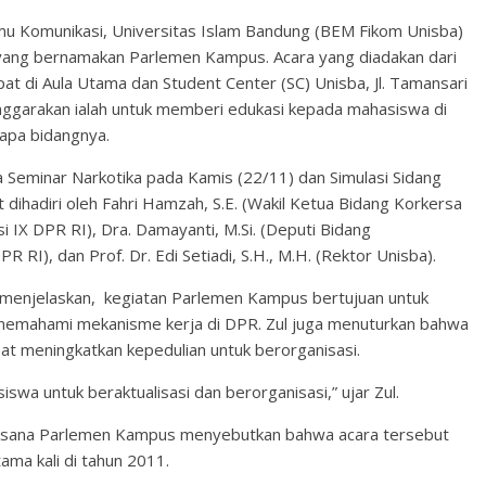
lmu Komunikasi, Universitas Islam Bandung (BEM Fikom Unisba)
ang bernamakan Parlemen Kampus. Acara yang diadakan dari
pat di Aula Utama dan Student Center (SC) Unisba, Jl. Tamansari
enggarakan ialah untuk memberi edukasi kepada mahasiswa di
apa bidangnya.
 Seminar Narkotika pada Kamis (22/11) dan Simulasi Sidang
 dihadiri oleh Fahri Hamzah, S.E. (Wakil Ketua Bidang Korkersa
i IX DPR RI), Dra. Damayanti, M.Si. (Deputi Bidang
PR RI), dan Prof. Dr. Edi Setiadi, S.H., M.H. (Rektor Unisba).
I menjelaskan, kegiatan Parlemen Kampus bertujuan untuk
mahami mekanisme kerja di DPR. Zul juga menuturkan bahwa
at meningkatkan kepedulian untuk berorganisasi.
wa untuk beraktualisasi dan berorganisasi,” ujar Zul.
elaksana Parlemen Kampus menyebutkan bahwa acara tersebut
tama kali di tahun 2011.