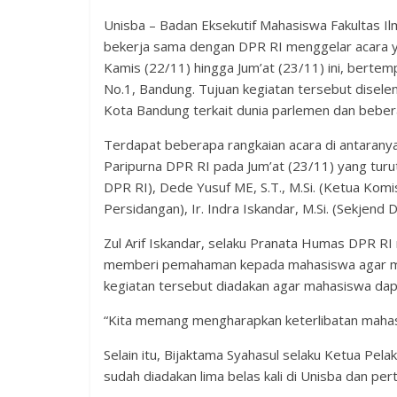
Unisba – Badan Eksekutif Mahasiswa Fakultas I
bekerja sama dengan DPR RI menggelar acara y
Kamis (22/11) hingga Jum’at (23/11) ini, bertem
No.1, Bandung. Tujuan kegiatan tersebut disel
Kota Bandung terkait dunia parlemen dan beber
Terdapat beberapa rangkaian acara di antaranya
Paripurna DPR RI pada Jum’at (23/11) yang turut
DPR RI), Dede Yusuf ME, S.T., M.Si. (Ketua Komis
Persidangan), Ir. Indra Iskandar, M.Si. (Sekjend D
Zul Arif Iskandar, selaku Pranata Humas DPR R
memberi pemahaman kepada mahasiswa agar me
kegiatan tersebut diadakan agar mahasiswa dap
“Kita memang mengharapkan keterlibatan mahasis
Selain itu, Bijaktama Syahasul selaku Ketua P
sudah diadakan lima belas kali di Unisba dan per