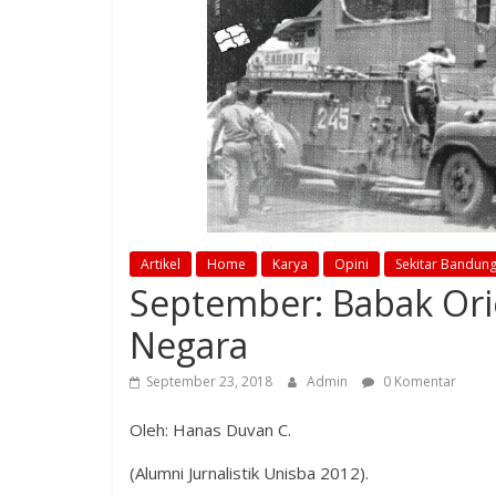
Artikel
Home
Karya
Opini
Sekitar Bandun
September: Babak Ori
Negara
September 23, 2018
Admin
0 Komentar
Oleh: Hanas Duvan C.
(Alumni Jurnalistik Unisba 2012).