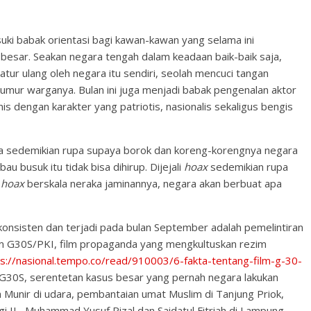
ki babak orientasi bagi kawan-kawan yang selama ini
esar. Seakan negara tengah dalam keadaan baik-baik saja,
atur ulang oleh negara itu sendiri, seolah mencuci tangan
mur warganya. Bulan ini juga menjadi babak pengenalan aktor
s dengan karakter yang patriotis, nasionalis sekaligus bengis
 sedemikian rupa supaya borok dan koreng-korengnya negara
u busuk itu tidak bisa dihirup. Dijejali
hoax
sedemikian rupa
n
hoax
berskala neraka jaminannya, negara akan berbuat apa
i konsisten dan terjadi pada bulan September adalah pemelintiran
ilm G30S/PKI, film propaganda yang mengkultuskan rezim
s://nasional.tempo.co/read/910003/6-fakta-tentang-film-g-30-
n G30S, serentetan kasus besar yang pernah negara lakukan
uh Munir di udara, pembantaian umat Muslim di Tanjung Priok,
 II, Muhammad Yusuf Rizal dan Saidatul Fitriah di Lampung