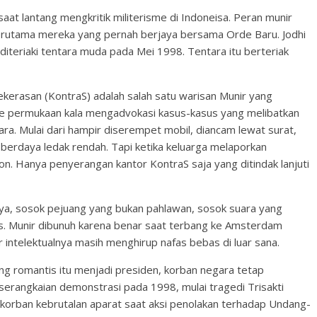
aat lantang mengkritik militerisme di Indoneisa. Peran munir
, terutama mereka yang pernah berjaya bersama Orde Baru. Jodhi
iteriaki tentara muda pada Mei 1998. Tentara itu berteriak
kerasan (KontraS) adalah salah satu warisan Munir yang
e permukaan kala mengadvokasi kasus-kasus yang melibatkan
gara. Mulai dari hampir diserempet mobil, diancam lewat surat,
 berdaya ledak rendah. Tapi ketika keluarga melaporkan
n. Hanya penyerangan kantor KontraS saja yang ditindak lanjuti
nya, sosok pejuang yang bukan pahlawan, sosok suara yang
is. Munir dibunuh karena benar saat terbang ke Amsterdam
 intelektualnya masih menghirup nafas bebas di luar sana.
ng romantis itu menjadi presiden, korban negara tetap
erangkaian demonstrasi pada 1998, mulai tragedi Trisakti
korban kebrutalan aparat saat aksi penolakan terhadap Undang-