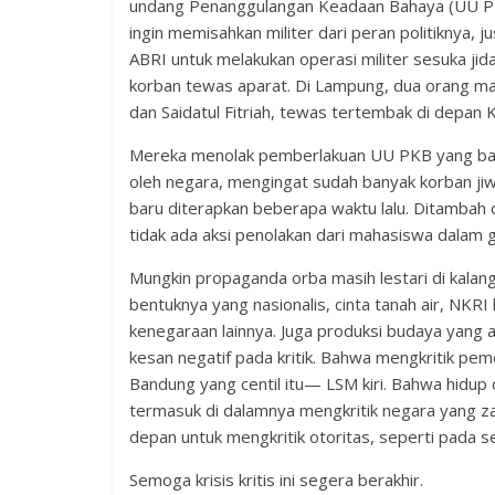
undang Penanggulangan Keadaan Bahaya (UU PKB)
ingin memisahkan militer dari peran politiknya
ABRI untuk melakukan operasi militer sesuka ji
korban tewas aparat. Di Lampung, dua orang m
dan Saidatul Fitriah, tewas tertembak di depan
Mereka menolak pemberlakuan UU PKB yang bah
oleh negara, mengingat sudah banyak korban jiw
baru diterapkan beberapa waktu lalu. Ditambah d
tidak ada aksi penolakan dari mahasiswa dalam
Mungkin propaganda orba masih lestari di kalan
bentuknya yang nasionalis, cinta tanah air, NKR
kenegaraan lainnya. Juga produksi budaya yang 
kesan negatif pada kritik. Bahwa mengkritik peme
Bandung yang centil itu— LSM kiri. Bahwa hidup
termasuk di dalamnya mengkritik negara yang za
depan untuk mengkritik otoritas, seperti pada s
Semoga krisis kritis ini segera berakhir.