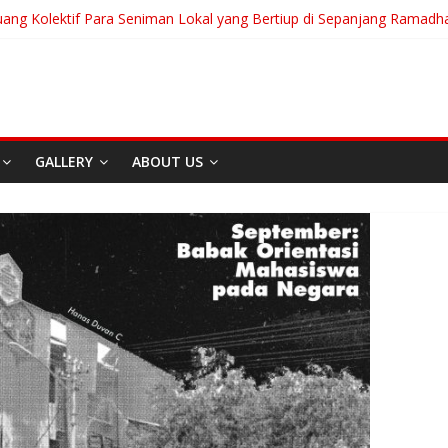
uang Kolektif Para Seniman Lokal yang Bertiup di Sepanjang Ramadh
ranian Akan Menjalani Hidup yang Kita Pilih/Ketika Hidup Meminta Ki
 To Run: Saat Mengikhlaskan Menjadi Bentuk Tertinggi Mencintai
g “Messiah” Dari Zagreb Untuk Bandung
ia Afrika Untuk Dunia Tanpa Zionisme dan Kolonialisme
GALLERY
ABOUT US
Film
Home
Media
Op
Event
Home
Media
REDAKS
tar Bandung
Carpe Diem: Kebe
andung Di Asia Afrika
Akan Menjalani H
k Dunia Tanpa
Kita Pilih/Ketika 
isme dan Kolonialisme
Meminta Kita Mem
20, 2026
Admin
Juli 31, 2026
Admin