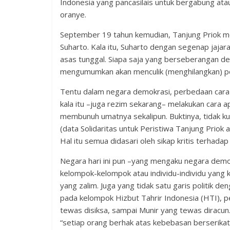
Indonesia yang pancasilais untuk bergabung ata
oranye.
September 19 tahun kemudian, Tanjung Priok m
Suharto. Kala itu, Suharto dengan segenap jaja
asas tunggal. Siapa saja yang berseberangan de
mengumumkan akan menculik (menghilangkan) pol
Tentu dalam negara demokrasi, perbedaan cara 
kala itu –juga rezim sekarang– melakukan cara 
membunuh umatnya sekalipun. Buktinya, tidak k
(data Solidaritas untuk Peristiwa Tanjung Priok
Hal itu semua didasari oleh sikap kritis terhadap
Negara hari ini pun –yang mengaku negara demo
kelompok-kelompok atau individu-individu yang 
yang zalim. Juga yang tidak satu garis politik 
pada kelompok Hizbut Tahrir Indonesia (HTI), 
tewas disiksa, sampai Munir yang tewas diracu
“setiap orang berhak atas kebebasan berserika