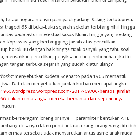
ah, tetapi negara menyimpannya di gudang. Saking tertutupnya,
ragedi 65 di buku-buku sejarah sekolah terbilang nihil, hingga
punitas pada aktor intelektual kasus Munir, hingga yang sedang
njen Kopassus yang bertanggung jawab atas penculikan
p borok itu dengan baik hingga tidak banyak yang tahu soal
inya, mensahkan penculikan, penyiksaan dan pembunuhan jika itu
gan tangan terbuka sejarah yang sudah diatur ulang?
Works”
menyebutkan kudeta Soeharto pada 1965 memantik
jiwa. Data lain menyebutkan jumlah korban mencapai angka
da1965wordpress.wordpress.com/2017/09/06/berapa-jumlah-
-66-bukan-cuma-angka-mereka-bernama-dan-sepenuhnya-
s hukum.
 ormas berseragam loreng oranye —paramiliter bentukan A.H.
enyumbang dosanya dalam pembantaian orang-orang yang dituduh
t hitam ormas tersebut tidak menyurutkan antusiasme anak muda