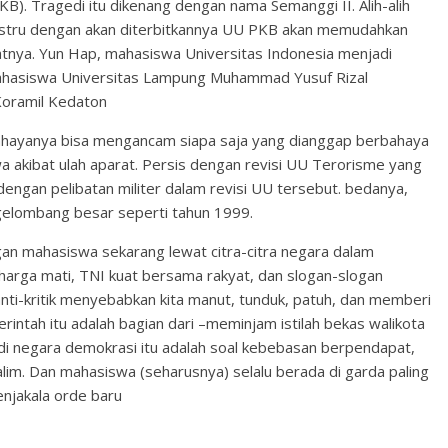
. Tragedi itu dikenang dengan nama Semanggi II. Alih-alih
, justru dengan akan diterbitkannya UU PKB akan memudahkan
datnya. Yun Hap, mahasiswa Universitas Indonesia menjadi
ahasiswa Universitas Lampung Muhammad Yusuf Rizal
 Koramil Kedaton
ayanya bisa mengancam siapa saja yang dianggap berbahaya
a akibat ulah aparat. Persis dengan revisi UU Terorisme yang
engan pelibatan militer dalam revisi UU tersebut. bedanya,
 gelombang besar seperti tahun 1999.
gan mahasiswa sekarang lewat citra-citra negara dalam
I harga mati, TNI kuat bersama rakyat, dan slogan-slogan
anti-kritik menyebabkan kita manut, tunduk, patuh, dan memberi
rintah itu adalah bagian dari –meminjam istilah bekas walikota
 di negara demokrasi itu adalah soal kebebasan berpendapat,
lim. Dan mahasiswa (seharusnya) selalu berada di garda paling
enjakala orde baru