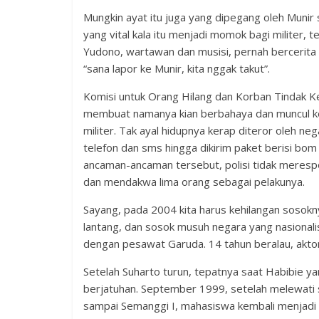
Mungkin ayat itu juga yang dipegang oleh Munir s
yang vital kala itu menjadi momok bagi militer
Yudono, wartawan dan musisi, pernah bercerita d
“sana lapor ke Munir, kita nggak takut”.
Komisi untuk Orang Hilang dan Korban Tindak Ke
membuat namanya kian berbahaya dan muncul k
militer. Tak ayal hidupnya kerap diteror oleh ne
telefon dan sms hingga dikirim paket berisi bom
ancaman-ancaman tersebut, polisi tidak merespo
dan mendakwa lima orang sebagai pelakunya.
Sayang, pada 2004 kita harus kehilangan sosok
lantang, dan sosok musuh negara yang nasional
dengan pesawat Garuda. 14 tahun beralau, aktor
Setelah Suharto turun, tepatnya saat Habibie ya
berjatuhan. September 1999, setelah melewati s
sampai Semanggi I, mahasiswa kembali menjadi 