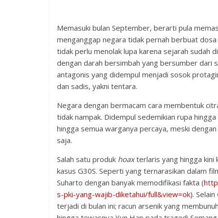
Memasuki bulan September, berarti pula memasu
menganggap negara tidak pernah berbuat dosa b
tidak perlu menolak lupa karena sejarah sudah di
dengan darah bersimbah yang bersumber dari su
antagonis yang didempul menjadi sosok protagini
dan sadis, yakni tentara.
Negara dengan bermacam cara membentuk citra
tidak nampak. Didempul sedemikian rupa hingga ba
hingga semua warganya percaya, meski denga
saja.
Salah satu produk
hoax
terlaris yang hingga kin
kasus G30S. Seperti yang ternarasikan dalam f
Suharto dengan banyak memodifikasi fakta (
http
s-pki-yang-wajib-diketahui/full&view=ok
). Selai
terjadi di bulan ini; racun arsenik yang membun
hingga tewasnya Yun Hap pada tragedi Semanggi