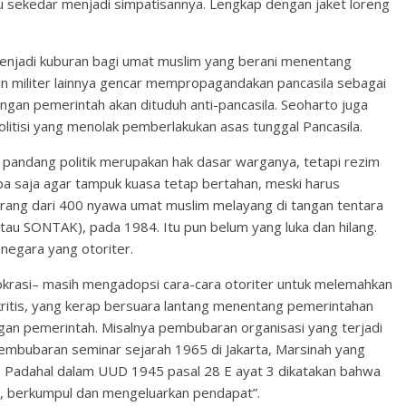
u sekedar menjadi simpatisannya. Lengkap dengan jaket loreng
enjadi kuburan bagi umat muslim yang berani menentang
ran militer lainnya gencar mempropagandakan pancasila sebagai
ngan pemerintah akan dituduh anti-pancasila. Seoharto juga
itisi yang menolak pemberlakukan asas tunggal Pancasila.
pandang politik merupakan hak dasar warganya, tetapi rezim
apa saja agar tampuk kuasa tetap bertahan, meski harus
urang dari 400 nyawa umat muslim melayang di tangan tentara
 atau SONTAK), pada 1984. Itu pun belum yang luka dan hilang.
 negara yang otoriter.
krasi– masih mengadopsi cara-cara otoriter untuk melemahkan
kritis, yang kerap bersuara lantang menentang pemerintahan
dengan pemerintah. Misalnya pembubaran organisasi yang terjadi
pembubaran seminar sejarah 1965 di Jakarta, Marsinah yang
n. Padahal dalam UUD 1945 pasal 28 E ayat 3 dikatakan bahwa
t, berkumpul dan mengeluarkan pendapat”.