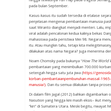
pada bulan September.
Kasus-kasus itu sudah tersedia di etalase sejar
penjelasan mengenai pembantaian manusia paska t
saat Wiranto diangkat menjadi menteri. Lalu, im
viral adalah pencalonan kedua kalinya bekas Da
mahasiswa pada peristiwa Mei 98. Negara menutu
itu. Atau mungkin tahu, tetapi kita melegitimas
dilakukan atas nama Negara? Juga menerima den
Noam Chomsky pada bukunya “
How The World 
pembantaian yang menimbulkan 700.000 korban 
setengah hingga satu juta jiwa (
https://genosi
korban-pembantaianpembunuhan-massal-1965
manusia/)
. Dan itu semua dilakukan tanpa prose
Di dalam film Jagal (2012) bahkan digambarkan
Nasution yang hingga kini masih eksis– ikut m
“kiri” di Sumatera Utara. Meski begitu, riwaya