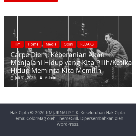
Home
Media
Opini
REDAKSI
Home
pe Diem: Keberanian Akan
No Dis
jalani Hidup yang Kita Pilih/Ketika
Mengi
up Meminta Kita Memilih
Tertin
 31, 2026
Admin
Juli 19, 
Hak Cipta © 2026
KMJURNALISTIK
. Keseluruhan Hak Cipta.
Tema: ColorMag oleh
ThemeGrill
. Dipersembahkan oleh
WordPress
.