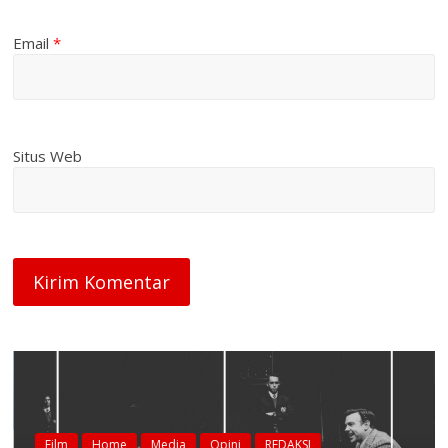
Email
*
Situs Web
me
Media
Opini
REDAKSI
Home
Media