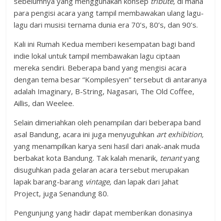
sebelumnya yang menggunakan konsep
tribute
, di mana
para pengisi acara yang tampil membawakan ulang lagu-
lagu dari musisi ternama dunia era 70’s, 80’s, dan 90’s.
Kali ini Rumah Kedua memberi kesempatan bagi band
indie lokal untuk tampil membawakan lagu ciptaan
mereka sendiri. Beberapa band yang mengisi acara
dengan tema besar “Kompilesyen” tersebut di antaranya
adalah Imaginary, B-String, Nagasari, The Old Coffee,
Aillis, dan Weelee.
Selain dimeriahkan oleh penampilan dari beberapa band
asal Bandung, acara ini juga menyuguhkan
art exhibition,
yang menampilkan karya seni hasil dari anak-anak muda
berbakat kota Bandung. Tak kalah menarik,
tenant
yang
disuguhkan pada gelaran acara tersebut merupakan
lapak barang-barang
vintage
,
dan lapak dari Jahat
Project, juga Senandung 80.
Pengunjung yang hadir dapat memberikan donasinya