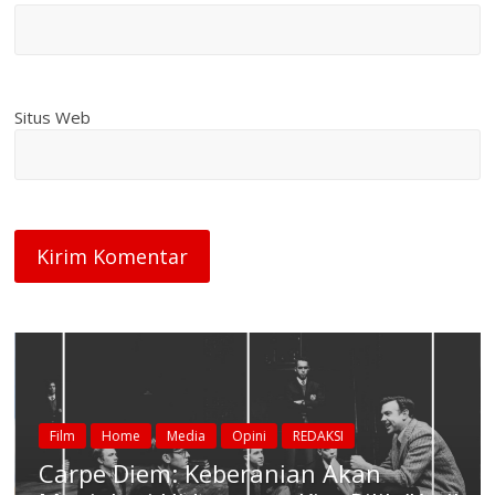
Situs Web
Film
Home
Media
Opini
REDAKSI
Carpe Diem: Keberanian Akan