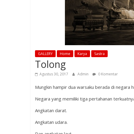
GALLERY
Home
Karya
Sastra
Tolong
Agustus 30, 2017
Admin
0 Komentar
Mungkin hampir dua warsaku berada di negara hi
Negara yang memiliki tiga pertahanan terkuatny
Angkatan darat.
Angkatan udara.
Dan angkatan laut.