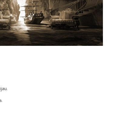
jau.
a.