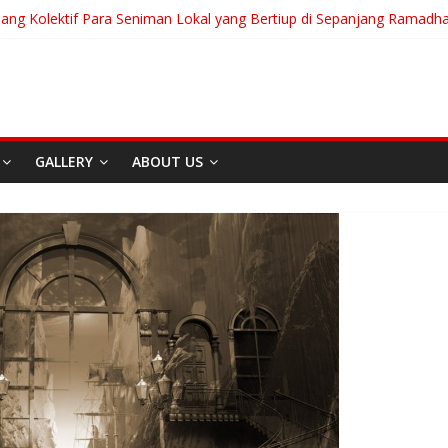
uang Kolektif Para Seniman Lokal yang Bertiup di Sepanjang Ramadh
anian Akan Menjalani Hidup yang Kita Pilih/Ketika Hidup Meminta Ki
To Run: Saat Mengikhlaskan Menjadi Bentuk Tertinggi Mencintai
 “Messiah” Dari Zagreb Untuk Bandung
ia Afrika Untuk Dunia Tanpa Zionisme dan Kolonialisme
GALLERY
ABOUT US
Berita
Event
Home
Media
REDAKS
I
Sekitar Bandung
Di Bandung Di Asia Afrika
Untuk Dunia Tanpa
Zionisme dan Kolonialisme
April 20, 2026
Admin