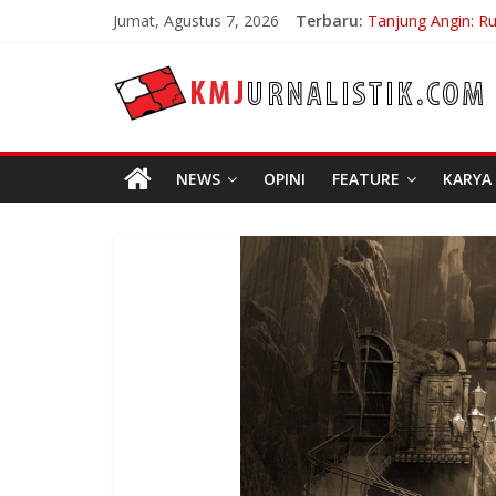
Skip
Jumat, Agustus 7, 2026
Terbaru:
Tanjung Angin: R
to
Carpe Diem: Keber
content
KMJURNALISTIK
No Distance Left 
Bojan Hodak Sang
Di Bandung Di As
NEWS
OPINI
FEATURE
KARYA