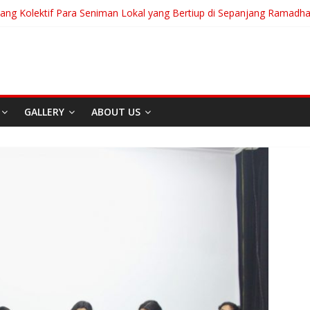
uang Kolektif Para Seniman Lokal yang Bertiup di Sepanjang Ramadh
anian Akan Menjalani Hidup yang Kita Pilih/Ketika Hidup Meminta Ki
To Run: Saat Mengikhlaskan Menjadi Bentuk Tertinggi Mencintai
 “Messiah” Dari Zagreb Untuk Bandung
a Afrika Untuk Dunia Tanpa Zionisme dan Kolonialisme
GALLERY
ABOUT US
Berita
Event
Home
Media
REDAKS
I
Sekitar Bandung
Di Bandung Di Asia Afrika
Untuk Dunia Tanpa
Zionisme dan Kolonialisme
April 20, 2026
Admin