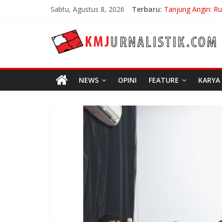
Skip
Sabtu, Agustus 8, 2026
Terbaru:
Tanjung Angin: R
to
Carpe Diem: Keber
content
KMJURNALISTIK
No Distance Left 
Bojan Hodak Sang
Di Bandung Di Asi
NEWS
OPINI
FEATURE
KARYA