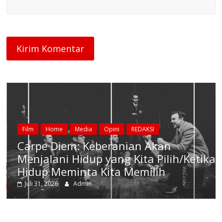
Film
Home
Media
Opini
REDAKSI
Carpe Diem: Keberanian Akan
Menjalani Hidup yang Kita Pilih/Ketika
Hidup Meminta Kita Memilih
Juli 31, 2026
Admin