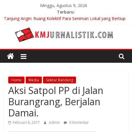
Skip
Minggu, Agustus 9, 2026
to
Terbaru:
content
Tanjung Angin: Ruang Kolektif Para Seniman Lokal yang Bertiup
di Sepanjang Ramadhan
Carpe Diem: Keberanian Akan Menjalani Hidup yang Kita
Pilih/Ketika Hidup Meminta Kita Memilih
KMJURNALISTIK
No Distance Left To Run: Saat Mengikhlaskan Menjadi Bentuk
Tertinggi Mencintai
Bojan Hodak Sang “Messiah” Dari Zagreb Untuk Bandung
Di Bandung Di Asia Afrika Untuk Dunia Tanpa Zionisme dan
Kolonialisme
Home
Media
Sekitar Bandung
Aksi Satpol PP di Jalan
Burangrang, Berjalan
Damai.
Februari 8, 2017
Admin
0 Komentar