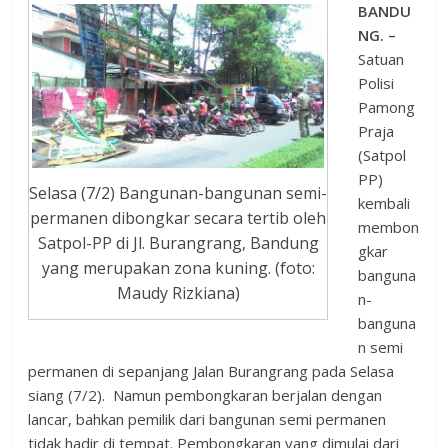
BANDU
NG. –
Satuan
Polisi
Pamong
Praja
(Satpol
PP)
Selasa (7/2) Bangunan-bangunan semi-
kembali
permanen dibongkar secara tertib oleh
membon
Satpol-PP di Jl. Burangrang, Bandung
gkar
yang merupakan zona kuning. (foto:
banguna
Maudy Rizkiana)
n-
banguna
n semi
permanen di sepanjang Jalan Burangrang pada Selasa
siang (7/2). Namun pembongkaran berjalan dengan
lancar, bahkan pemilik dari bangunan semi permanen
tidak hadir di tempat. Pembongkaran yang dimulai dari