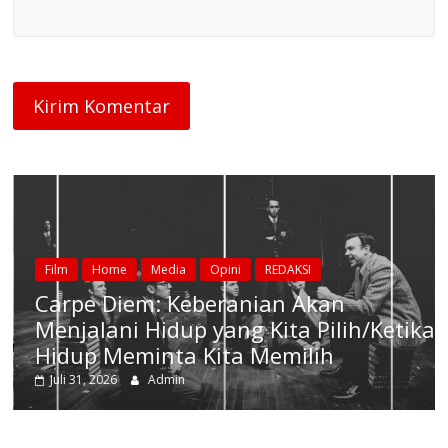
Film
Home
Media
Opini
REDAKSI
Carpe Diem: Keberanian Akan
Menjalani Hidup yang Kita Pilih/Ketika
Hidup Meminta Kita Memilih
Juli 31, 2026
Admin