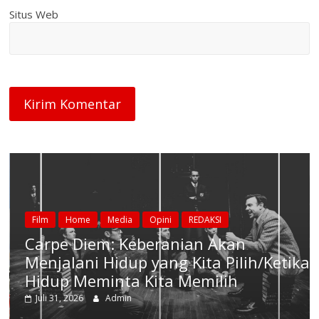
Situs Web
Film
Home
Media
Opini
REDAKSI
Carpe Diem: Keberanian Akan
Menjalani Hidup yang Kita Pilih/Ketika
Hidup Meminta Kita Memilih
Juli 31, 2026
Admin