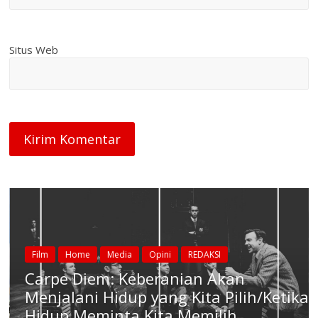
Situs Web
Film
Home
Media
Opini
REDAKSI
Carpe Diem: Keberanian Akan
Menjalani Hidup yang Kita Pilih/Ketika
Hidup Meminta Kita Memilih